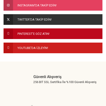
INSTAGRAM'DA TAKİP EDİN!
TWITTER'DA TAKİP EDİN!
PINTEREST'E GÖZ ATIN!
YOUTUBE'DA İZLEYİN!
Güvenli Alışveriş
256 BIT SSL Sertifika İle %100 Güvenli Alışveriş