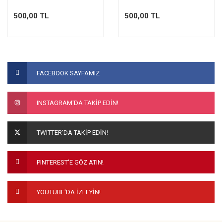
500,00 TL
500,00 TL
FACEBOOK SAYFAMIZ
INSTAGRAM'DA TAKİP EDİN!
TWITTER'DA TAKİP EDİN!
PINTEREST'E GÖZ ATIN!
YOUTUBE'DA İZLEYİN!