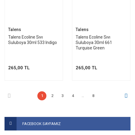
Talens
Talens
Talens Ecoline Sıvı
Talens Ecoline Sıvı
Suluboya 30ml 533 Indigo
Suluboya 30ml 661
Turquise Green
265,00 TL
265,00 TL
1
2
3
4
..
8
FACEBOOK SAYFAMIZ