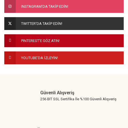
INSTAGRAM'DA TAKİP EDİN!
TWITTER'DA TAKİP EDİN!
PINTEREST'E GÖZ ATIN!
YOUTUBE'DA İZLEYİN!
Güvenli Alışveriş
256 BIT SSL Sertifika İle %100 Güvenli Alışveriş