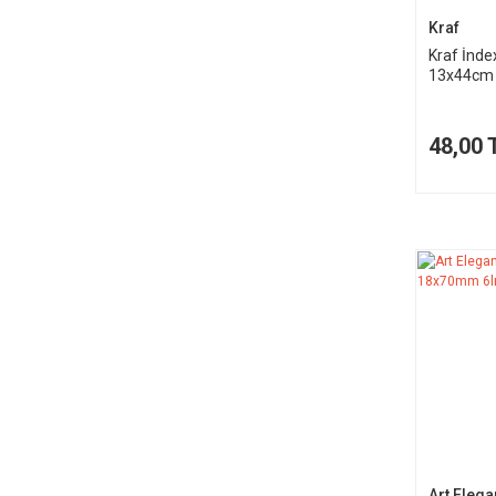
Kraf
Kraf İnde
13x44cm 
48,00 
Art Elega