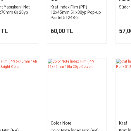
nt Yapışkanlı Not
Kraf İndex Film (PP)
Südor 
8x70mm 6lı 20yp
12x45mm 5li x30yp Pop-up
Pastel 51248-2
 TL
60,00 TL
57,0
Color Note
Kraf
x Film (PP)
Color Note İndex Film (PP)
Kraf İ