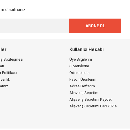
r olabilirsiniz.
ABONE OL
ler
Kullanıcı Hesabı
tış Sözleşmesi
Üye Bilgilerim
arı
Siparişlerim
r Politikası
Ödemelerim
üvenlik
Favori Ürünlerim
kamız
Adres Defterim
Alışveriş Sepetim
Alışveriş Sepetimi Kaydet
Alışveriş Sepetimi Geri Yükle