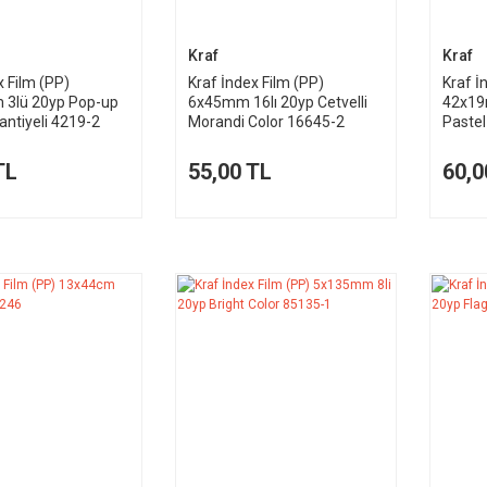
Kraf
Kraf
x Film (PP)
Kraf İndex Film (PP)
Kraf İ
3lü 20yp Pop-up
6x45mm 16lı 20yp Cetvelli
42x19
antiyeli 4219-2
Morandi Color 16645-2
Pastel
TL
55,00 TL
60,0