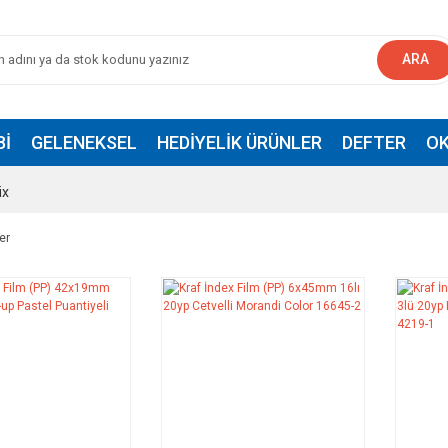
ARA
BI
GELENEKSEL
HEDIYELIK ÜRÜNLER
DEFTER
OK
ix
er