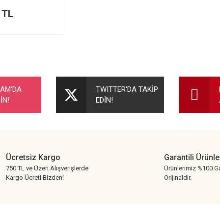
 TL
RAM'DA
TWITTER'DA TAKİP
İN!
EDİN!
Ücretsiz Kargo
Garantili Ürünle
750 TL ve Üzeri Alışverişlerde
Ürünlerimiz %100 Ga
Kargo Ücreti Bizden!
Orijinaldir.