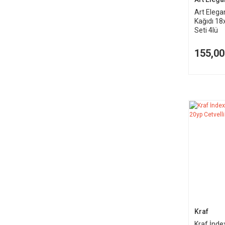
Art Elega
Kağıdı 1
Seti 4lü
155,00
Kraf
Kraf İnde