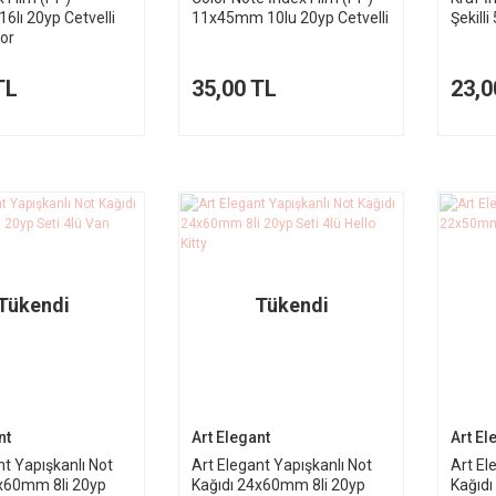
lı 20yp Cetvelli
11x45mm 10lu 20yp Cetvelli
Şekill
lor
TL
35,00 TL
23,0
Tükendi
Tükendi
nt
Art Elegant
Art El
nt Yapışkanlı Not
Art Elegant Yapışkanlı Not
Art El
4x60mm 8li 20yp
Kağıdı 24x60mm 8li 20yp
Kağıdı