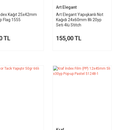
Art Elegant
İndex Kağıt 25x42mm
Art Elegant Yapışkanlı Not
yp Flag 1555
Kağıdı 24x60mm 8li 20yp
Seti 4lü Stitch
0 TL
155,00 TL
Kraf