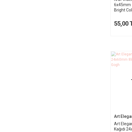
6x45mm 16
Bright Co
55,00 
Art Elega
Art Elega
Kağıdı 2