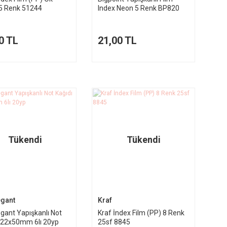
i 5 Renk 51244
Index Neon 5 Renk BP820
0 TL
21,00 TL
Tükendi
Tükendi
egant
Kraf
egant Yapışkanlı Not
Kraf İndex Film (PP) 8 Renk
 22x50mm 6lı 20yp
25sf 8845