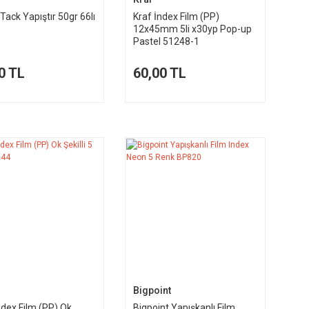
Tack Yapıştır 50gr 66lı
Kraf İndex Film (PP)
12x45mm 5li x30yp Pop-up
Pastel 51248-1
0 TL
60,00 TL
Bigpoint
ndex Film (PP) Ok
Bigpoint Yapışkanlı Film