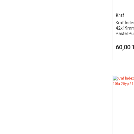
Kraf
Kraf İnde
42x19mm 
Pastel Pu
60,00 