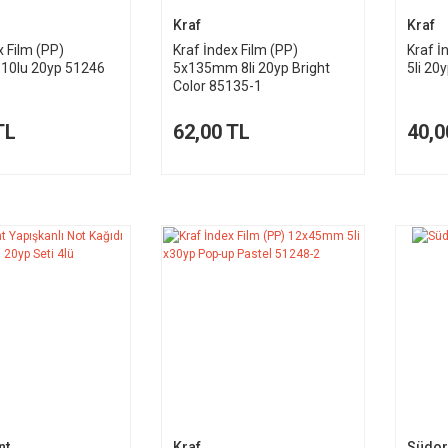
Kraf
Kraf
x Film (PP)
Kraf İndex Film (PP)
Kraf 
10lu 20yp 51246
5x135mm 8li 20yp Bright
5li 20
Color 85135-1
TL
62,00 TL
40,0
nt
Kraf
Südor