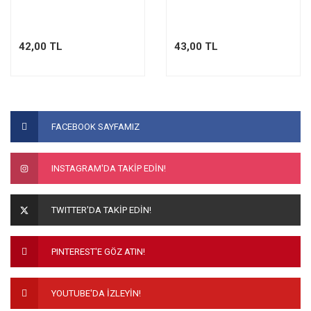
42,00 TL
43,00 TL
FACEBOOK SAYFAMIZ
INSTAGRAM'DA TAKİP EDİN!
TWITTER'DA TAKİP EDİN!
PINTEREST'E GÖZ ATIN!
YOUTUBE'DA İZLEYİN!