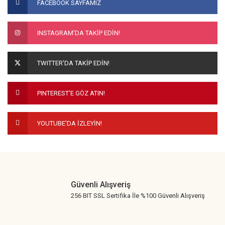
FACEBOOK SAYFAMIZ
INSTAGRAM'DA TAKİP EDİN!
TWITTER'DA TAKİP EDİN!
PINTEREST'E GÖZ ATIN!
YOUTUBE'DA İZLEYİN!
Güvenli Alışveriş
256 BIT SSL Sertifika İle %100 Güvenli Alışveriş