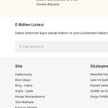
Güvenli Alışveriş
E-Bülten Listesi
Haber listemize kayıt olarak indirim ve yeni ürünlerden haberda
Site
Sözleşme
Hakkımızda
Mesafeli Sa
Bize Ulaşın
İade Ve Şartl
Blog - Haber
Kişisel Verile
Sayfa - İçerik
Gizlilik Ve G
Hesap Numaralarımız
Kargo Politi
Tüm Markalar
Kargom Nerede