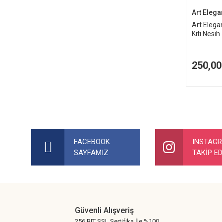
Art Elega
Art Elega
Kiti Nesi
250,00
FACEBOOK
INSTAG
SAYFAMIZ
TAKİP ED
Güvenli Alışveriş
256 BIT SSL Sertifika İle %100