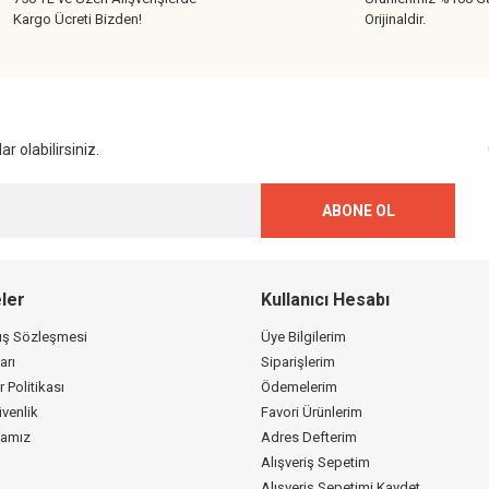
Kargo Ücreti Bizden!
Orijinaldir.
r olabilirsiniz.
ABONE OL
ler
Kullanıcı Hesabı
tış Sözleşmesi
Üye Bilgilerim
arı
Siparişlerim
r Politikası
Ödemelerim
üvenlik
Favori Ürünlerim
kamız
Adres Defterim
Alışveriş Sepetim
Alışveriş Sepetimi Kaydet