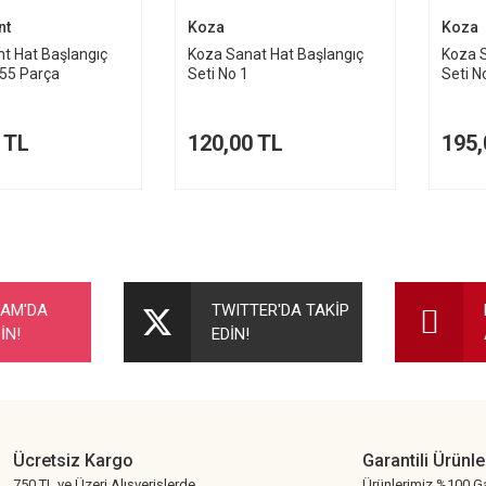
nt
Koza
Koza
nt Hat Başlangıç
Koza Sanat Hat Başlangıç
Koza S
h 55 Parça
Seti No 1
Seti N
 TL
120,00 TL
195,
RAM'DA
TWITTER'DA TAKİP
İN!
EDİN!
Ücretsiz Kargo
Garantili Ürünle
750 TL ve Üzeri Alışverişlerde
Ürünlerimiz %100 Ga