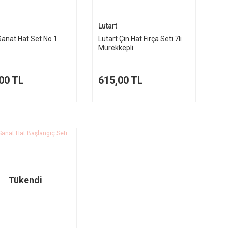
Lutart
Sanat Hat Set No 1
Lutart Çin Hat Fırça Seti 7li
Mürekkepli
00 TL
615,00 TL
Tükendi