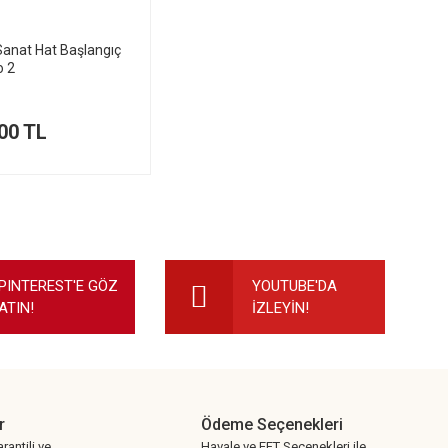
anat Hat Başlangıç
o 2
00 TL
PINTEREST'E GÖZ
YOUTUBE'DA
ATIN!
İZLEYİN!
r
Ödeme Seçenekleri
rantili ve
Havale ve EFT Seçenekleri ile