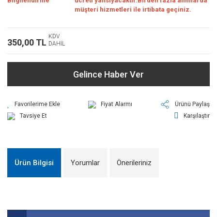
Bilgilendirme
ücreti yansıyacaktır.Birden fazla alımlarda
müşteri hizmetleri ile irtibata geçiniz.
KDV
350,00 TL
DAHİL
Gelince Haber Ver
Fiyat Alarmı
Ürünü Paylaş
Tavsiye Et
Karşılaştır
Ürün Bilgisi
Yorumlar
Önerileriniz
Bu ürünün fiyat bilgisi, resim, ürün açıklamalarında ve diğer
konularda yetersiz gördüğünüz noktaları öneri formunu