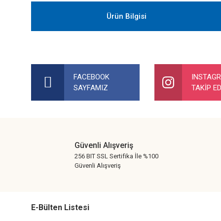
Ürün Bilgisi
Bu ürünün fiyat bilgisi, resim, ürün açıklamalarında ve diğer ko
Görüş ve önerileriniz için teşekkür ederiz.
FACEBOOK
INSTAG
SAYFAMIZ
TAKİP ED
Ürün resmi kalitesiz, bozuk veya görüntülenemiyor.
Ürün açıklamasında eksik bilgiler bulunuyor.
Ürün bilgilerinde hatalar bulunuyor.
Ürün fiyatı diğer sitelerden daha pahalı.
Güvenli Alışveriş
Bu ürüne benzer farklı alternatifler olmalı.
256 BIT SSL Sertifika İle %100
Güvenli Alışveriş
E-Bülten Listesi