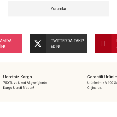
Yorumlar
nularda yetersiz gördüğünüz noktaları öneri formunu kullanarak tarafımıza ileteb
Bu ürüne ilk yorumu siz yapın!
RAM'DA
TWITTER'DA TAKİP
İN!
EDİN!
Yorum Yaz
Ücretsiz Kargo
Garantili Ürünle
750 TL ve Üzeri Alışverişlerde
Ürünlerimiz %100 Ga
Kargo Ücreti Bizden!
Orijinaldir.
Gönder