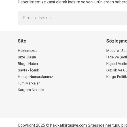
Haber listemize kayıt olarak indirim ve yeni ürünlerden haberda
Site
Sözleşme
Hakkımızda
Mesafeli Sa
Bize Ulaşın
İade Ve Şartl
Blog - Haber
Kişisel Verile
Sayfa - İçerik
Gizlilik Ve G
Hesap Numaralarımız
Kargo Politi
Tüm Markalar
Kargom Nerede
Copyright 2025 © hakikatkirtasiye.com Sitesinde her türlü bil