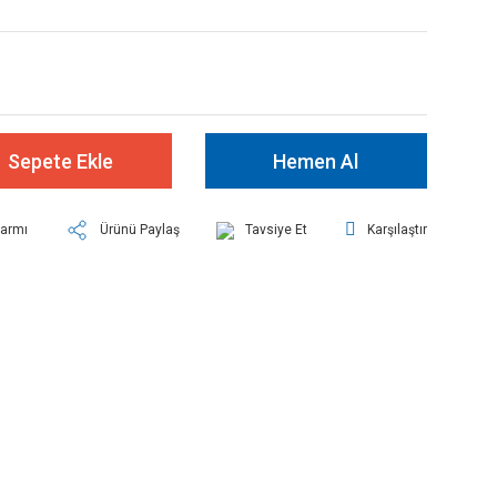
Sepete Ekle
Hemen Al
larmı
Ürünü Paylaş
Tavsiye Et
Karşılaştır