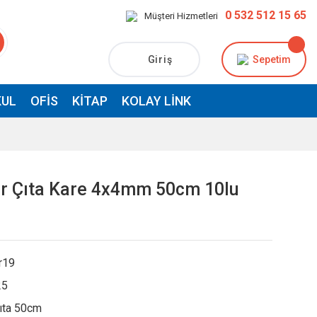
0 532 512 15 65
Müşteri Hizmetleri
Giriş
Sepetim
UL
OFIS
KITAP
KOLAY LINK
ur Çıta Kare 4x4mm 50cm 10lu
r19
25
ıta 50cm