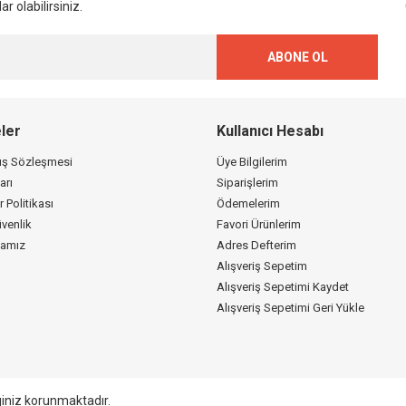
r olabilirsiniz.
ABONE OL
ler
Kullanıcı Hesabı
tış Sözleşmesi
Üye Bilgilerim
arı
Siparişlerim
r Politikası
Ödemelerim
üvenlik
Favori Ürünlerim
kamız
Adres Defterim
Alışveriş Sepetim
Alışveriş Sepetimi Kaydet
Alışveriş Sepetimi Geri Yükle
giniz korunmaktadır.