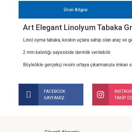
Ürün Bilgisi
Art Elegant Linolyum Tabaka 
Linol oyma tabaka, keskin uçlara sahip olan araç ve g
2 mm kalınlığı sayesinde derinlik verilebilir.
Böylelikle gerçekçi resim ortaya çıkarmanıza imkan s
Bu ürünün fiyat bilgisi, resim, ürün açıklamalarında ve diğer ko
Görüş ve önerileriniz için teşekkür ederiz.
FACEBOOK
INSTAG
SAYFAMIZ
TAKİP ED
Ürün resmi kalitesiz, bozuk veya görüntülenemiyor.
Ürün açıklamasında eksik bilgiler bulunuyor.
Ürün bilgilerinde hatalar bulunuyor.
Ürün fiyatı diğer sitelerden daha pahalı.