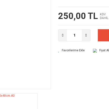
250,00 TL
KDV
DAHİL
Fiyat A