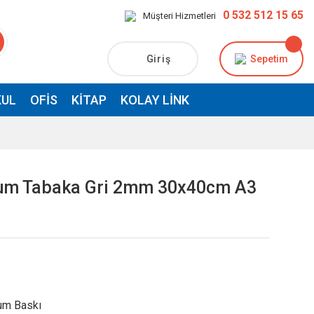
0 532 512 15 65
Müşteri Hizmetleri
Giriş
Sepetim
UL
OFIS
KITAP
KOLAY LINK
lyum Tabaka Gri 2mm 30x40cm A3
um Baskı