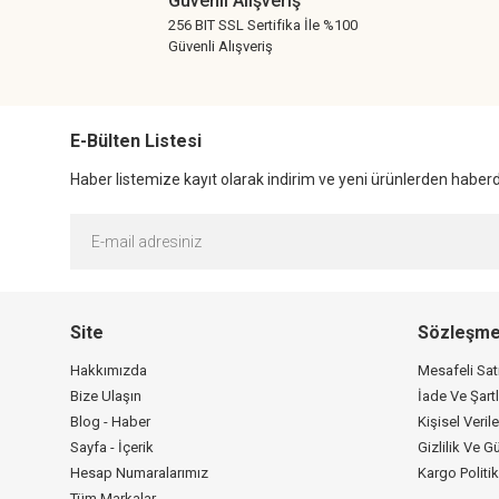
Güvenli Alışveriş
Bu ürüne benzer farklı alternatifler olmalı.
256 BIT SSL Sertifika İle %100
Güvenli Alışveriş
E-Bülten Listesi
Haber listemize kayıt olarak indirim ve yeni ürünlerden haberda
Site
Sözleşme
Hakkımızda
Mesafeli Sa
Bize Ulaşın
İade Ve Şartl
Blog - Haber
Kişisel Verile
Sayfa - İçerik
Gizlilik Ve G
Hesap Numaralarımız
Kargo Politi
Tüm Markalar