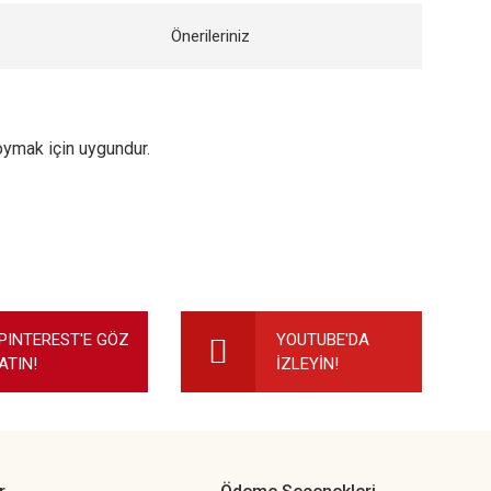
Önerileriniz
oymak için uygundur.
ilirsiniz.
PINTEREST'E GÖZ
YOUTUBE'DA
ATIN!
İZLEYİN!