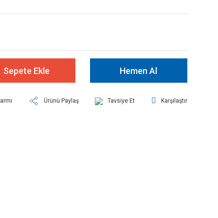
Sepete Ekle
Hemen Al
larmı
Ürünü Paylaş
Tavsiye Et
Karşılaştır