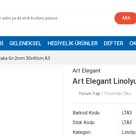
ARA
BI
GELENEKSEL
HEDIYELIK ÜRÜNLER
DEFTER
OK
abaka Gri 2mm 30x40cm A3
Art Elegant
Art Elegant Lino
Yorum Yap
/ Yorumları Oku
Barkod Kodu
LTA3
Stok Kodu
LTA3
Kategori
Linoly