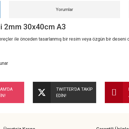
Yorumlar
Gri 2mm 30x40cm A3
ereçler ile önceden tasarlanmış bir resim veya özgün bir deseni 
unar
nularda yetersiz gördüğünüz noktaları öneri formunu kullanarak tarafımıza ileteb
Bu ürüne ilk yorumu siz yapın!
RAM'DA
TWITTER'DA TAKİP
İN!
EDİN!
Yorum Yaz