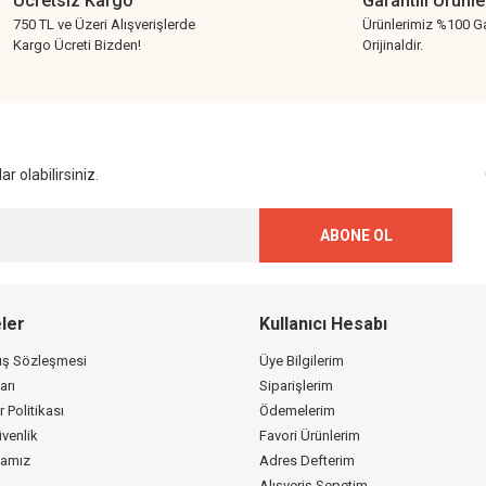
Ücretsiz Kargo
Garantili Ürünle
750 TL ve Üzeri Alışverişlerde
Ürünlerimiz %100 Ga
Kargo Ücreti Bizden!
Orijinaldir.
Gönder
r olabilirsiniz.
ABONE OL
ler
Kullanıcı Hesabı
tış Sözleşmesi
Üye Bilgilerim
arı
Siparişlerim
r Politikası
Ödemelerim
üvenlik
Favori Ürünlerim
kamız
Adres Defterim
Alışveriş Sepetim