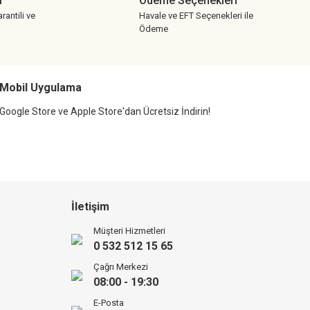
r
Ödeme Seçenekleri
rantili ve
Havale ve EFT Seçenekleri ile
Ödeme
Mobil Uygulama
Google Store ve Apple Store'dan Ücretsiz İndirin!
İletişim
Müşteri Hizmetleri
0 532 512 15 65
Çağrı Merkezi
08:00 - 19:30
E-Posta