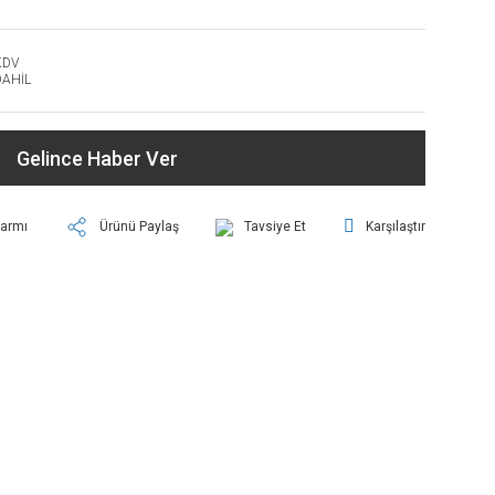
KDV
DAHİL
Gelince Haber Ver
larmı
Ürünü Paylaş
Tavsiye Et
Karşılaştır