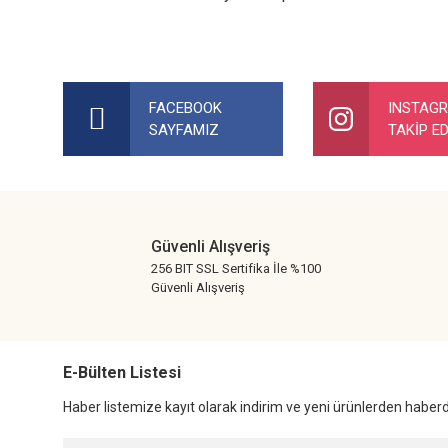
Bu ürünün fiyat bilgisi, resim, ürün açıklamalarında ve diğer ko
Görüş ve önerileriniz için teşekkür ederiz.
FACEBOOK
INSTAG
SAYFAMIZ
TAKİP ED
Ürün resmi kalitesiz, bozuk veya görüntülenemiyor.
Ürün açıklamasında eksik bilgiler bulunuyor.
Ürün bilgilerinde hatalar bulunuyor.
Ürün fiyatı diğer sitelerden daha pahalı.
Güvenli Alışveriş
Bu ürüne benzer farklı alternatifler olmalı.
256 BIT SSL Sertifika İle %100
Güvenli Alışveriş
E-Bülten Listesi
Haber listemize kayıt olarak indirim ve yeni ürünlerden haberda