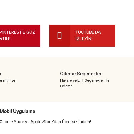
ilirsiniz.
PINTEREST'E GÖZ
YOUTUBE'DA
ATIN!
İZLEYİN!
r
Ödeme Seçenekleri
rantili ve
Havale ve EFT Seçenekleri ile
Ödeme
Mobil Uygulama
Google Store ve Apple Store'dan Ücretsiz İndirin!