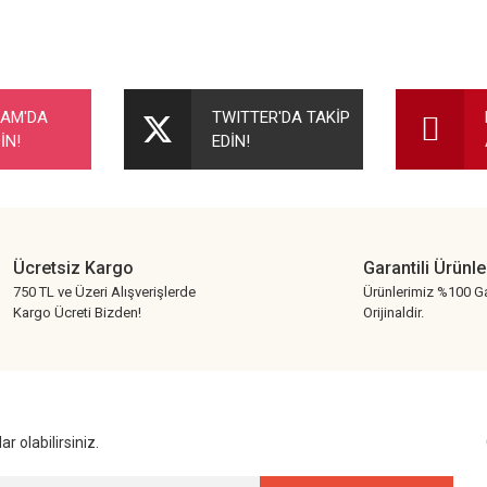
nularda yetersiz gördüğünüz noktaları öneri formunu kullanarak tarafımıza ileteb
Bu ürüne ilk yorumu siz yapın!
RAM'DA
TWITTER'DA TAKİP
İN!
EDİN!
Yorum Yaz
Ücretsiz Kargo
Garantili Ürünle
750 TL ve Üzeri Alışverişlerde
Ürünlerimiz %100 Ga
Kargo Ücreti Bizden!
Orijinaldir.
Gönder
r olabilirsiniz.