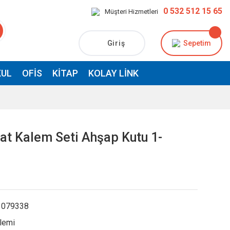
0 532 512 15 65
Müşteri Hizmetleri
Giriş
Sepetim
UL
OFIS
KITAP
KOLAY LINK
Hat Kalem Seti Ahşap Kutu 1-
079338
lemi