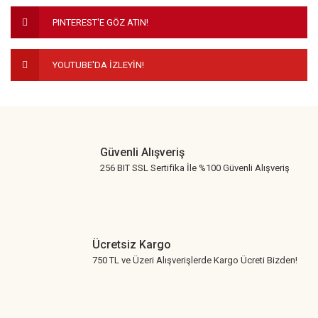
Ürün fiyatı diğer sitelerden daha pahalı.
PINTEREST'E GÖZ ATIN!
Bu ürüne benzer farklı alternatifler olmalı.
YOUTUBE'DA İZLEYİN!
Gönder
Güvenli Alışveriş
256 BIT SSL Sertifika İle %100 Güvenli Alışveriş
Ücretsiz Kargo
750 TL ve Üzeri Alışverişlerde Kargo Ücreti Bizden!