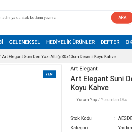
ARA
BI
GELENEKSEL
HEDIYELIK ÜRÜNLER
DEFTER
OK
Art Elegant Suni Deri Yazı Altlığı 30x40cm Desenli Koyu Kahve
Art Elegant
YENİ
Art Elegant Suni D
Koyu Kahve
Yorum Yap
/ Yorumları Oku
Stok Kodu
AESD
Kategori
Yardım