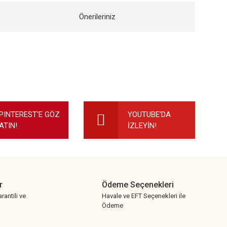
Önerileriniz
ilirsiniz.
PINTEREST'E GÖZ
YOUTUBE'DA
ATIN!
İZLEYİN!
r
Ödeme Seçenekleri
rantili ve
Havale ve EFT Seçenekleri ile
Ödeme