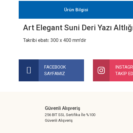
Ürün Bilgisi
Art Elegant Suni Deri Yazı Altl
Takribi ebatı: 300 x 400 mm'dir
Bu ürünün fiyat bilgisi, resim, ürün açıklamalarında ve diğer ko
Görüş ve önerileriniz için teşekkür ederiz.
FACEBOOK
INSTAG
SAYFAMIZ
TAKİP ED
Ürün resmi kalitesiz, bozuk veya görüntülenemiyor.
Ürün açıklamasında eksik bilgiler bulunuyor.
Ürün bilgilerinde hatalar bulunuyor.
Ürün fiyatı diğer sitelerden daha pahalı.
Güvenli Alışveriş
Bu ürüne benzer farklı alternatifler olmalı.
256 BIT SSL Sertifika İle %100
Güvenli Alışveriş