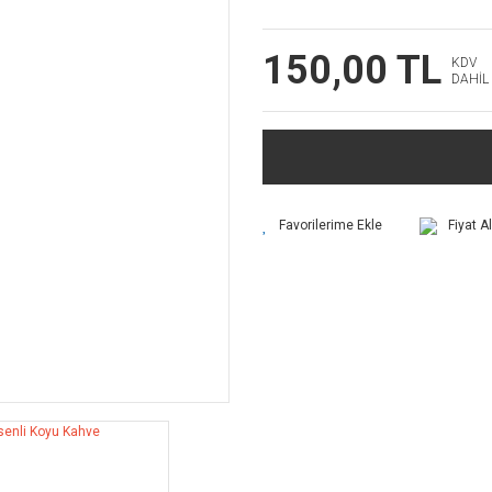
150,00 TL
KDV
DAHİL
Fiyat A