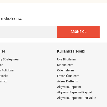
Gönder
r olabilirsiniz.
ABONE OL
ler
Kullanıcı Hesabı
tış Sözleşmesi
Üye Bilgilerim
arı
Siparişlerim
r Politikası
Ödemelerim
üvenlik
Favori Ürünlerim
kamız
Adres Defterim
Alışveriş Sepetim
Alışveriş Sepetimi Kaydet
Alışveriş Sepetimi Geri Yükle