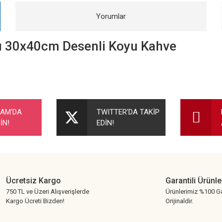
Yorumlar
ığı 30x40cm Desenli Koyu Kahve
nularda yetersiz gördüğünüz noktaları öneri formunu kullanarak tarafımıza ileteb
Bu ürüne ilk yorumu siz yapın!
RAM'DA
TWITTER'DA TAKİP
İN!
EDİN!
Yorum Yaz
Ücretsiz Kargo
Garantili Ürünle
750 TL ve Üzeri Alışverişlerde
Ürünlerimiz %100 Ga
Kargo Ücreti Bizden!
Orijinaldir.