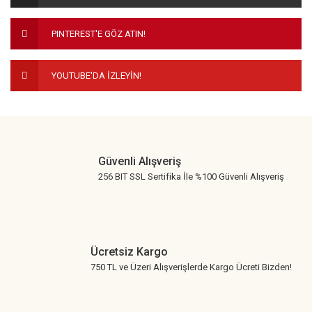
Ürün fiyatı diğer sitelerden daha pahalı.
PINTEREST'E GÖZ ATIN!
Bu ürüne benzer farklı alternatifler olmalı.
YOUTUBE'DA İZLEYİN!
Gönder
Güvenli Alışveriş
256 BIT SSL Sertifika İle %100 Güvenli Alışveriş
Ücretsiz Kargo
750 TL ve Üzeri Alışverişlerde Kargo Ücreti Bizden!