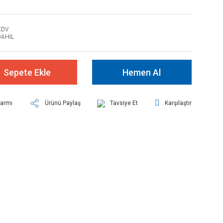
KDV
DAHİL
Sepete Ekle
Hemen Al
larmı
Ürünü Paylaş
Tavsiye Et
Karşılaştır