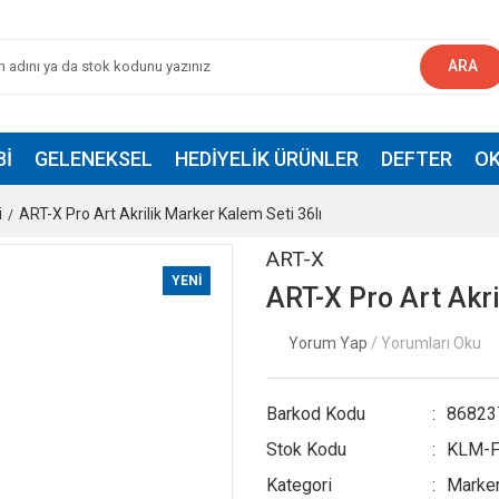
ARA
BI
GELENEKSEL
HEDIYELIK ÜRÜNLER
DEFTER
OK
i
ART-X Pro Art Akrilik Marker Kalem Seti 36lı
ART-X
YENİ
ART-X Pro Art Akri
Yorum Yap
/ Yorumları Oku
Barkod Kodu
86823
Stok Kodu
KLM-F
Kategori
Marker