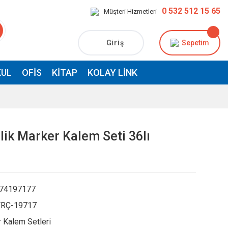
0 532 512 15 65
Müşteri Hizmetleri
Giriş
Sepetim
UL
OFIS
KITAP
KOLAY LINK
lik Marker Kalem Seti 36lı
74197177
RÇ-19717
 Kalem Setleri