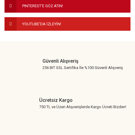
PINTEREST'E GÖZ ATIN!
Bu ürüne benzer farklı alternatifler olmalı.
YOUTUBE'DA İZLEYİN!
Gönder
Güvenli Alışveriş
256 BIT SSL Sertifika İle %100 Güvenli Alışveriş
Ücretsiz Kargo
750 TL ve Üzeri Alışverişlerde Kargo Ücreti Bizden!