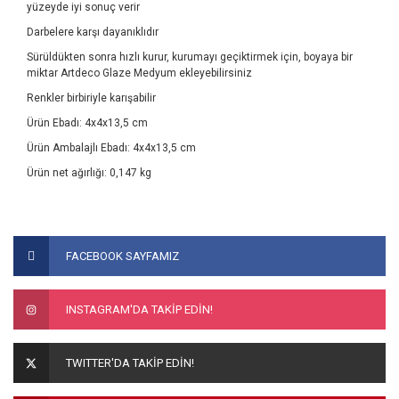
yüzeyde iyi sonuç verir
Darbelere karşı dayanıklıdır
Sürüldükten sonra hızlı kurur, kurumayı geçiktirmek için, boyaya bir
miktar Artdeco Glaze Medyum ekleyebilirsiniz
Renkler birbiriyle karışabilir
Ürün Ebadı: 4x4x13,5 cm
Ürün Ambalajlı Ebadı: 4x4x13,5 cm
Ürün net ağırlığı: 0,147 kg
Bu ürünün fiyat bilgisi, resim, ürün açıklamalarında ve diğer
konularda yetersiz gördüğünüz noktaları öneri formunu
Bu ürüne ilk yorumu siz yapın!
FACEBOOK SAYFAMIZ
kullanarak tarafımıza iletebilirsiniz.
Görüş ve önerileriniz için teşekkür ederiz.
Yorum Yaz
INSTAGRAM'DA TAKİP EDİN!
Ürün resmi kalitesiz, bozuk veya görüntülenemiyor.
Ürün açıklamasında eksik bilgiler bulunuyor.
TWITTER'DA TAKİP EDİN!
Ürün bilgilerinde hatalar bulunuyor.
Ürün fiyatı diğer sitelerden daha pahalı.