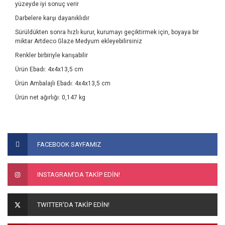
yüzeyde iyi sonuç verir
Darbelere karşı dayanıklıdır
Sürüldükten sonra hızlı kurur, kurumayı geçiktirmek için, boyaya bir
miktar Artdeco Glaze Medyum ekleyebilirsiniz
Renkler birbiriyle karışabilir
Ürün Ebadı: 4x4x13,5 cm
Ürün Ambalajlı Ebadı: 4x4x13,5 cm
Ürün net ağırlığı: 0,147 kg
Bu ürünün fiyat bilgisi, resim, ürün açıklamalarında ve diğer
konularda yetersiz gördüğünüz noktaları öneri formunu
Bu ürüne ilk yorumu siz yapın!
FACEBOOK SAYFAMIZ
kullanarak tarafımıza iletebilirsiniz.
Görüş ve önerileriniz için teşekkür ederiz.
Yorum Yaz
INSTAGRAM'DA TAKİP EDİN!
Ürün resmi kalitesiz, bozuk veya görüntülenemiyor.
Ürün açıklamasında eksik bilgiler bulunuyor.
TWITTER'DA TAKİP EDİN!
Ürün bilgilerinde hatalar bulunuyor.
Ürün fiyatı diğer sitelerden daha pahalı.