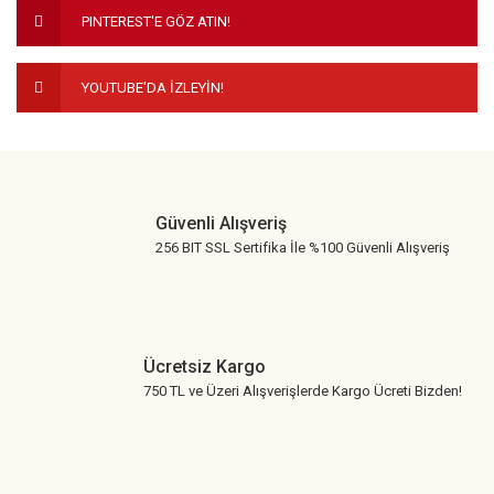
PINTEREST'E GÖZ ATIN!
Bu ürüne benzer farklı alternatifler olmalı.
YOUTUBE'DA İZLEYİN!
Gönder
Güvenli Alışveriş
256 BIT SSL Sertifika İle %100 Güvenli Alışveriş
Ücretsiz Kargo
750 TL ve Üzeri Alışverişlerde Kargo Ücreti Bizden!