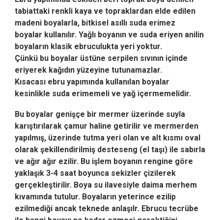
tabiattaki renkli kaya ve topraklardan elde edilen
madeni boyalarla, bitkisel asıllı suda erimez
boyalar
kullanılır.
Yağlı boyanın ve suda eriyen anilin
boyaların klasik ebruculukta yeri yoktur.
Çünkü bu boyalar üstüne serpilen sıvının içinde
eriyerek kağıdın yüzeyine tutunamazlar.
Kısacası ebru yapımında kullanılan boyalar
kesinlikle suda erimemeli ve yağ içermemelidir.
Bu boyalar genişçe bir mermer üzerinde suyla
karıştırılarak çamur haline getirilir ve mermerden
yapılmış, üzerinde tutma yeri olan ve alt kısmı oval
olarak şekillendirilmiş desteseng (el taşı) ile sabırla
ve ağır ağır ezilir.
Bu işlem boyanın rengine göre
yaklaşık 3-4 saat boyunca sekizler çizilerek
gerçekleştirilir. Boya su ilavesiyle daima merhem
kıvamında tutulur.
Boyaların yeterince ezilip
ezilmediği ancak teknede anlaşılr. Ebrucu tecrübe