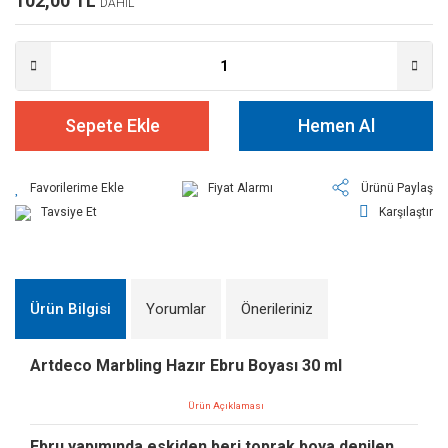
102,00 TL
DAHİL
Sepete Ekle
Hemen Al
Fiyat Alarmı
Ürünü Paylaş
Tavsiye Et
Karşılaştır
Ürün Bilgisi
Yorumlar
Önerileriniz
Artdeco Marbling Hazır Ebru Boyası 30 ml
Ürün Açıklaması
Ebru yapımında eskiden beri toprak boya denilen