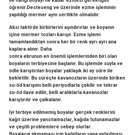
ile hangi boyayı ne kadar ezmesi gerektiğini
öğrenir.Desteseng ve üzerinde ezme işleminin
yapıldığı mermer aynı sertlikte olmalıdır.
Aksi taktirde birbirlerini aşındırırlar ve boyanın
içine mermer tozları karışır.
Ezme işlemi
tamamlandıktan sonra her bir renk ayrı ayrı ana
kaplara alınır. Daha
sonra ebrunun en önemli işlemlerinden biri olan
boyaların terbiyesine başlanır. Bu işlemde suyla ve
ödle karıştırılan boyalar yaklaşık iki ay süre ile
bekletilir.
Bu süreçte kavanozların üzerinde biriken
su-öd karışımı belli periyodlarla çekilir ve tekrar
su-öd ilave edilir, belli aralıklarla kavanozlar
karıştırılır ve çalkalanır.
İyi terbiye edilmemiş boyalar gerçek renklerini
kağıt üzerine yansıtamazlar, kağıda tutunamazlar
ve çeşitli problemlere sebep olurlar.
Boyaların akmaması için kağıtların şapa yatırılması