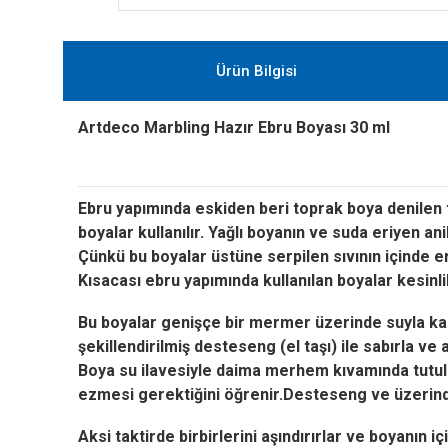
Ürün Bilgisi
Artdeco Marbling Hazır Ebru Boyası 30 ml
Ebru yapımında eskiden beri toprak boya denilen t
boyalar
kullanılır.
Yağlı boyanın ve suda eriyen anil
Çünkü bu boyalar üstüne serpilen sıvının içinde e
Kısacası ebru yapımında kullanılan boyalar kesinl
Bu boyalar genişçe bir mermer üzerinde suyla karı
şekillendirilmiş desteseng (el taşı) ile sabırla ve a
Boya su ilavesiyle daima merhem kıvamında tutul
ezmesi gerektiğini öğrenir.Desteseng ve üzerinde
Aksi taktirde birbirlerini aşındırırlar ve boyanın i