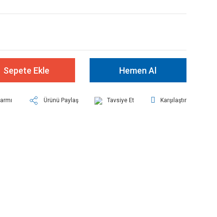
Sepete Ekle
Hemen Al
larmı
Ürünü Paylaş
Tavsiye Et
Karşılaştır