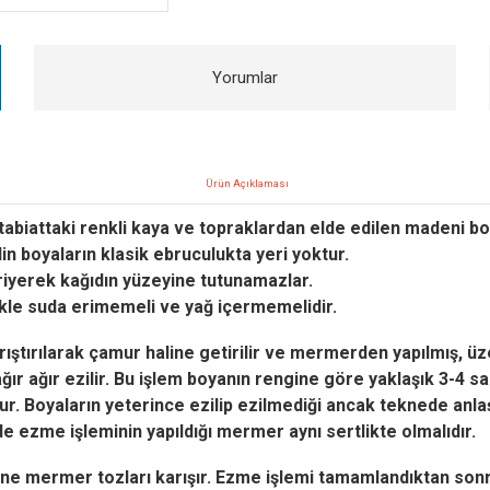
Yorumlar
Ürün Açıklaması
abiattaki renkli kaya ve topraklardan elde edilen madeni boya
in boyaların klasik ebruculukta yeri yoktur.
riyerek kağıdın yüzeyine tutunamazlar.
ikle suda erimemeli ve yağ içermemelidir.
ştırılarak çamur haline getirilir ve mermerden yapılmış, üze
ğır ağır ezilir.
Bu işlem boyanın rengine göre yaklaşık 3-4 saa
ur.
Boyaların yeterince ezilip ezilmediği ancak teknede anlaş
 ezme işleminin yapıldığı mermer aynı sertlikte olmalıdır.
çine mermer tozları karışır.
Ezme işlemi tamamlandıktan sonra 