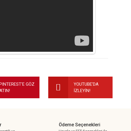
ilirsiniz.
PINTEREST'E GÖZ
YOUTUBE'DA
ATIN!
İZLEYİN!
r
Ödeme Seçenekleri