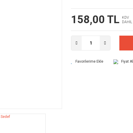
158,00 TL
KDV
DAHİL
Fiyat A