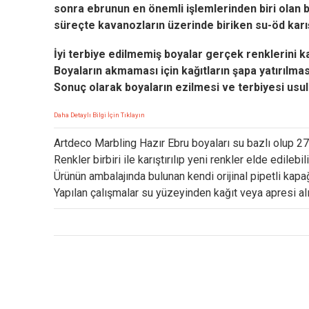
sonra ebrunun en önemli işlemlerinden biri olan boy
süreçte kavanozların üzerinde biriken su-öd karışımı
İyi terbiye edilmemiş boyalar gerçek renklerini k
Boyaların akmaması için kağıtların şapa yatırılmas
Sonuç olarak boyaların ezilmesi ve terbiyesi usul
Daha Detaylı Bilgi İçin Tıklayın
Artdeco Marbling Hazır Ebru boyaları su bazlı olup 27
Renkler birbiri ile karıştırılıp yeni renkler elde edilebili
Ürünün ambalajında bulunan kendi orijinal pipetli kapağ
Yapılan çalışmalar su yüzeyinden kağıt veya apresi a