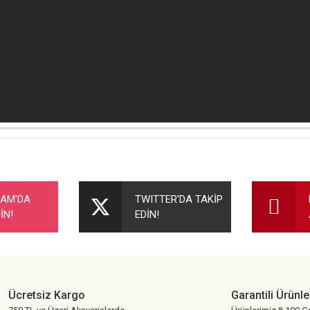
nularda yetersiz gördüğünüz noktaları öneri formunu kullanarak tarafımıza ileteb
Bu ürüne ilk yorumu siz yapın!
RAM'DA
TWITTER'DA TAKİP
İN!
EDİN!
Yorum Yaz
Ücretsiz Kargo
Garantili Ürünle