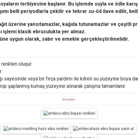
aların terbiyesine başlanır. Bu işlemde suyla ve ödle karıştır
 belli periyodlarla çekilir ve tekrar su-öd ilave edilir, belli 
ağıt üzerine yansıtamazlar, kağıda tutunamazlar ve çeşitli p
ı işlemi klasik ebruculukta yer almaz.
üne uygun olarak, sabır ve emekle gerçekleştirilmelidir.
 renkten oluşur.
r.
ı sayesinde veya bir fırça yardımı ile kitreli su yüzeyine boya da
lınıp şaplanmış kumaş yüzeyine alınarak çalışma tamamlanır.
Görseller