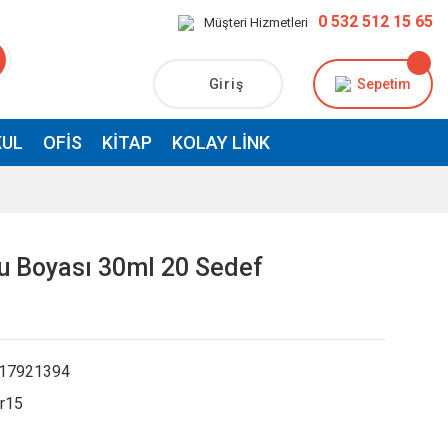
0 532 512 15 65
Müşteri Hizmetleri
Giriş
Sepetim
UL
OFIS
KITAP
KOLAY LINK
u Boyası 30ml 20 Sedef
17921394
r15