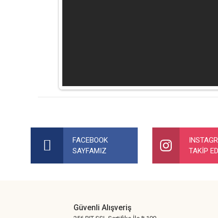
Bu ürünün fiyat bilgisi, resim, ürün açıklamalarında ve diğer ko
Görüş ve önerileriniz için teşekkür ederiz.
FACEBOOK
INSTAG
SAYFAMIZ
TAKİP ED
Ürün resmi kalitesiz, bozuk veya görüntülenemiyor.
Ürün açıklamasında eksik bilgiler bulunuyor.
Ürün bilgilerinde hatalar bulunuyor.
Ürün fiyatı diğer sitelerden daha pahalı.
Güvenli Alışveriş
Bu ürüne benzer farklı alternatifler olmalı.