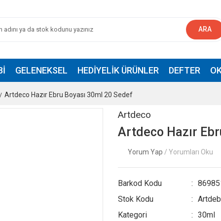
ARA
BI
GELENEKSEL
HEDIYELIK ÜRÜNLER
DEFTER
OK
Artdeco Hazır Ebru Boyası 30ml 20 Sedef
Artdeco
Artdeco Hazır Ebr
Yorum Yap
/ Yorumları Oku
Barkod Kodu
86985
Stok Kodu
Artdeb
Kategori
30ml