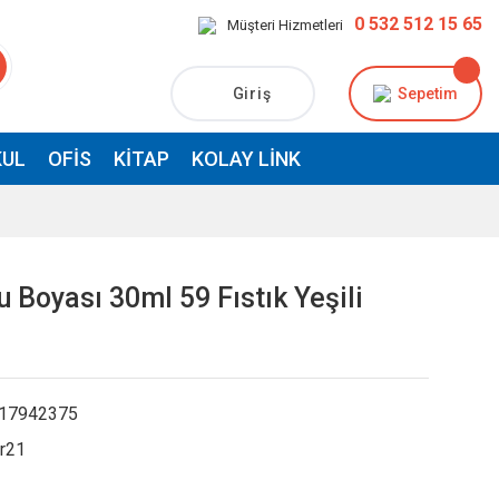
0 532 512 15 65
Müşteri Hizmetleri
Giriş
Sepetim
UL
OFIS
KITAP
KOLAY LINK
 Boyası 30ml 59 Fıstık Yeşili
17942375
r21