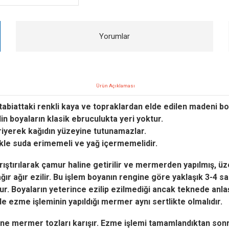
Yorumlar
Ürün Açıklaması
abiattaki renkli kaya ve topraklardan elde edilen madeni boya
in boyaların klasik ebruculukta yeri yoktur.
riyerek kağıdın yüzeyine tutunamazlar.
ikle suda erimemeli ve yağ içermemelidir.
ştırılarak çamur haline getirilir ve mermerden yapılmış, üze
ğır ağır ezilir.
Bu işlem boyanın rengine göre yaklaşık 3-4 saa
ur.
Boyaların yeterince ezilip ezilmediği ancak teknede anlaş
 ezme işleminin yapıldığı mermer aynı sertlikte olmalıdır.
çine mermer tozları karışır.
Ezme işlemi tamamlandıktan sonra 