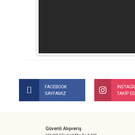
Bu ürünün fiyat bilgisi, resim, ürün açıklamalarında ve diğer ko
Görüş ve önerileriniz için teşekkür ederiz.
FACEBOOK
INSTAG
SAYFAMIZ
TAKİP ED
Ürün resmi kalitesiz, bozuk veya görüntülenemiyor.
Ürün açıklamasında eksik bilgiler bulunuyor.
Ürün bilgilerinde hatalar bulunuyor.
Ürün fiyatı diğer sitelerden daha pahalı.
Güvenli Alışveriş
Bu ürüne benzer farklı alternatifler olmalı.