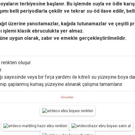
aların terbiyesine başlanır. Bu işlemde suyla ve ödle karıştır
 belli periyodlarla çekilir ve tekrar su-öd ilave edilir, belli 
ağıt üzerine yansıtamazlar, kağıda tutunamazlar ve çeşitli p
ı işlemi klasik ebruculukta yer almaz.
üne uygun olarak, sabır ve emekle gerçekleştirilmelidir.
 renkten oluşur.
r.
ı sayesinde veya bir fırça yardımı ile kitreli su yüzeyine boya da
lınıp şaplanmış kumaş yüzeyine alınarak çalışma tamamlanır.
Görseller