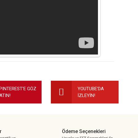
ilirsiniz.
PINTEREST'E GÖZ
YOUTUBE'DA
ATIN!
İZLEYİN!
r
Ödeme Seçenekleri