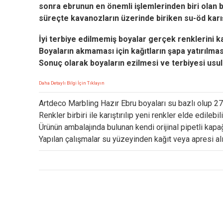
sonra ebrunun en önemli işlemlerinden biri olan boy
süreçte kavanozların üzerinde biriken su-öd karışımı
İyi terbiye edilmemiş boyalar gerçek renklerini k
Boyaların akmaması için kağıtların şapa yatırılmas
Sonuç olarak boyaların ezilmesi ve terbiyesi usul
Daha Detaylı Bilgi İçin Tıklayın
Artdeco Marbling Hazır Ebru boyaları su bazlı olup 27
Renkler birbiri ile karıştırılıp yeni renkler elde edilebili
Ürünün ambalajında bulunan kendi orijinal pipetli kapağ
Yapılan çalışmalar su yüzeyinden kağıt veya apresi a