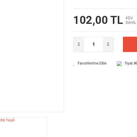
102,00 TL
KDV
DAHİL
Fiyat A