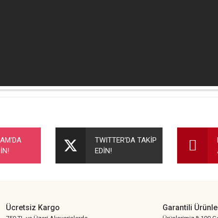
nularda yetersiz gördüğünüz noktaları öneri formunu kullanarak tarafımıza ileteb
Bu ürüne ilk yorumu siz yapın!
RAM'DA
TWITTER'DA TAKİP
İN!
EDİN!
Yorum Yaz
Ücretsiz Kargo
Garantili Ürünle