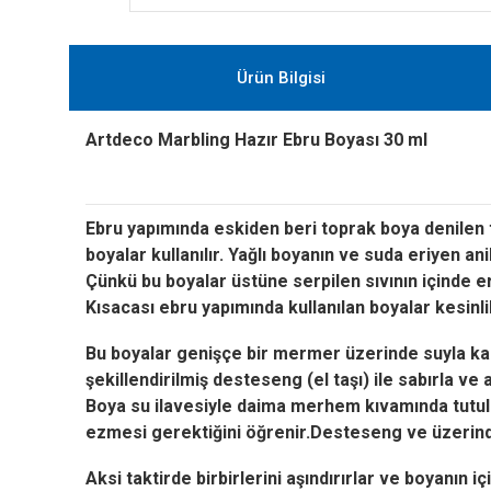
Ürün Bilgisi
Artdeco Marbling Hazır Ebru Boyası 30 ml
Ebru yapımında eskiden beri toprak boya denilen t
boyalar
kullanılır.
Yağlı boyanın ve suda eriyen anil
Çünkü bu boyalar üstüne serpilen sıvının içinde e
Kısacası ebru yapımında kullanılan boyalar kesinl
Bu boyalar genişçe bir mermer üzerinde suyla karı
şekillendirilmiş desteseng (el taşı) ile sabırla ve a
Boya su ilavesiyle daima merhem kıvamında tutul
ezmesi gerektiğini öğrenir.Desteseng ve üzerinde
Aksi taktirde birbirlerini aşındırırlar ve boyanın i