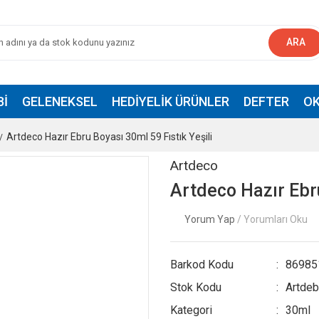
ARA
BI
GELENEKSEL
HEDIYELIK ÜRÜNLER
DEFTER
OK
Artdeco Hazır Ebru Boyası 30ml 59 Fıstık Yeşili
Artdeco
Artdeco Hazır Ebru
Yorum Yap
/ Yorumları Oku
Barkod Kodu
86985
Stok Kodu
Artdeb
Kategori
30ml