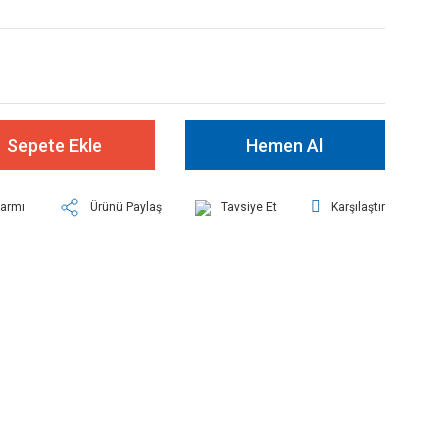
Sepete Ekle
Hemen Al
larmı
Ürünü Paylaş
Tavsiye Et
Karşılaştır