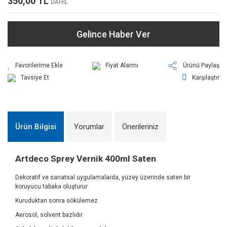
350,00 TL
DAHİL
Gelince Haber Ver
Fiyat Alarmı
Ürünü Paylaş
Tavsiye Et
Karşılaştır
Ürün Bilgisi
Yorumlar
Önerileriniz
Artdeco Sprey Vernik 400ml Saten
Dekoratif ve sanatsal uygulamalarda, yüzey üzerinde saten bir
koruyucu tabaka oluşturur
Kuruduktan sonra sökülemez
Aerosol, solvent bazlıdır