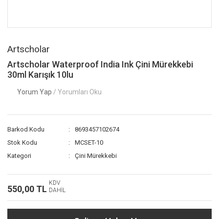
Artscholar
Artscholar Waterproof India Ink Çini Mürekkebi
30ml Karışık 10lu
Yorum Yap
/ Yorumları Oku
Barkod Kodu
8693457102674
Stok Kodu
MCSET-10
Kategori
Çini Mürekkebi
KDV
550,00 TL
DAHİL