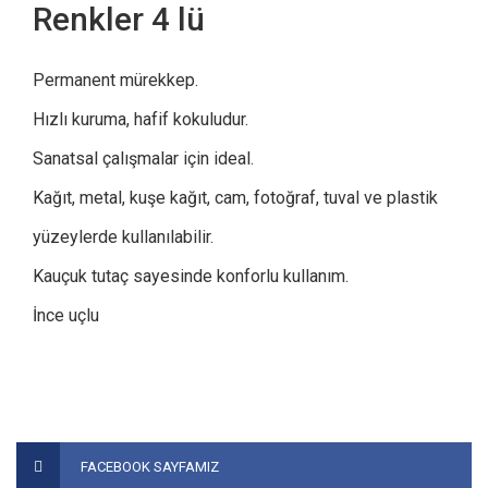
Renkler 4 lü
Permanent mürekkep.
Hızlı kuruma, hafif kokuludur.
Sanatsal çalışmalar için ideal.
Kağıt, metal, kuşe kağıt, cam, fotoğraf, tuval ve plastik
yüzeylerde kullanılabilir.
Kauçuk tutaç sayesinde konforlu kullanım.
İnce uçlu
Bu ürünün fiyat bilgisi, resim, ürün açıklamalarında ve diğer
konularda yetersiz gördüğünüz noktaları öneri formunu
Bu ürüne ilk yorumu siz yapın!
FACEBOOK SAYFAMIZ
kullanarak tarafımıza iletebilirsiniz.