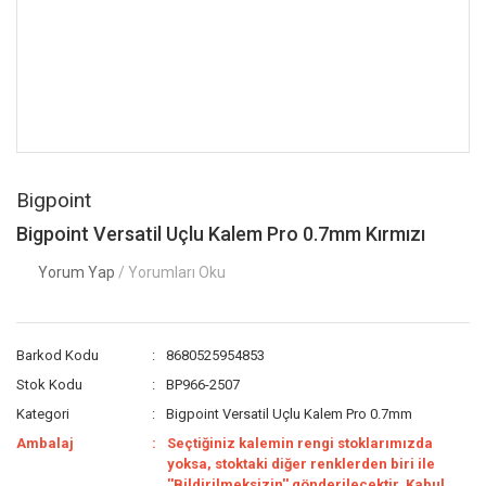
Bigpoint
Bigpoint Versatil Uçlu Kalem Pro 0.7mm Kırmızı
Yorum Yap
/ Yorumları Oku
Barkod Kodu
8680525954853
Stok Kodu
BP966-2507
Kategori
Bigpoint Versatil Uçlu Kalem Pro 0.7mm
Ambalaj
Seçtiğiniz kalemin rengi stoklarımızda
yoksa, stoktaki diğer renklerden biri ile
''Bildirilmeksizin'' gönderilecektir. Kabul