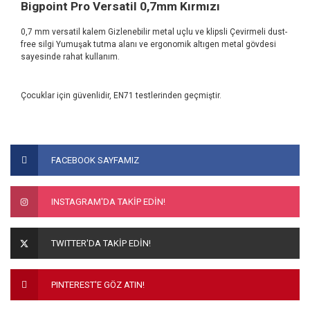
Bigpoint Pro Versatil 0,7mm Kırmızı
0,7 mm versatil kalem Gizlenebilir metal uçlu ve klipsli Çevirmeli dust-
free silgi Yumuşak tutma alanı ve ergonomik altıgen metal gövdesi
sayesinde rahat kullanım.
Çocuklar için güvenlidir, EN71 testlerinden geçmiştir.
Bu ürünün fiyat bilgisi, resim, ürün açıklamalarında ve diğer
konularda yetersiz gördüğünüz noktaları öneri formunu
Bu ürüne ilk yorumu siz yapın!
FACEBOOK SAYFAMIZ
kullanarak tarafımıza iletebilirsiniz.
Görüş ve önerileriniz için teşekkür ederiz.
Yorum Yaz
INSTAGRAM'DA TAKİP EDİN!
Ürün resmi kalitesiz, bozuk veya görüntülenemiyor.
Ürün açıklamasında eksik bilgiler bulunuyor.
TWITTER'DA TAKİP EDİN!
Ürün bilgilerinde hatalar bulunuyor.
Ürün fiyatı diğer sitelerden daha pahalı.
PINTEREST'E GÖZ ATIN!
Bu ürüne benzer farklı alternatifler olmalı.