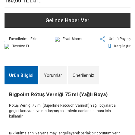
180,00 TL
DAHİL
Gelince Haber Ver
Fiyat Alarmı
Ürünü Paylaş
Tavsiye Et
Karşılaştır
Ürün Bilgisi
Yorumlar
Önerileriniz
Bigpoint Rötuş Verniği 75 ml (Yağlı Boya)
Rötuş Verniği 75 ml (Superfine Retouch Varnish) Yağlı boyalarda
geçici koruyucu ve matlaşmış bölümlerin canlandırılması için
kullanılır.
Işık kırılmalarını ve yansımayı engelleyerek parlak bir görünüm verir.