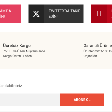
nularda yetersiz gördüğünüz noktaları öneri formunu kullanarak tarafımıza ileteb
Bu ürüne ilk yorumu siz yapın!
RAM'DA
TWITTER'DA TAKİP
İN!
EDİN!
Yorum Yaz
Ücretsiz Kargo
Garantili Ürünle
750 TL ve Üzeri Alışverişlerde
Ürünlerimiz %100 Ga
Kargo Ücreti Bizden!
Orijinaldir.
Gönder
r olabilirsiniz.
ABONE OL