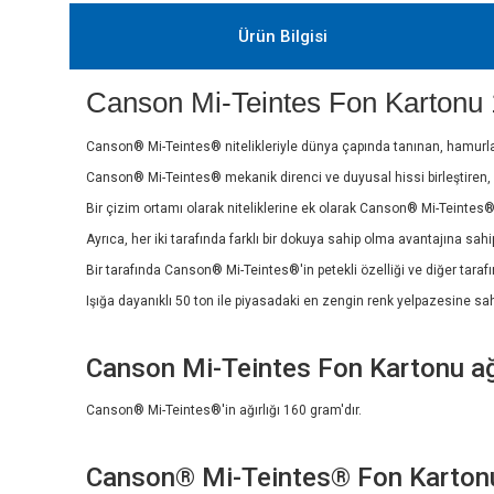
Ürün Bilgisi
Canson Mi-Teintes Fon Kartonu 
Canson® Mi-Teintes® nitelikleriyle dünya çapında tanınan, hamurla b
Canson® Mi-Teintes® mekanik direnci ve duyusal hissi birleştiren, p
Bir çizim ortamı olarak niteliklerine ek olarak Canson® Mi-Teint
Ayrıca, her iki tarafında farklı bir dokuya sahip olma avantajına sahip
Bir tarafında Canson® Mi-Teintes®'in petekli özelliği ve diğer taraf
Işığa dayanıklı 50 ton ile piyasadaki en zengin renk yelpazesine sahi
Canson Mi-Teintes Fon Kartonu ağır
Canson® Mi-Teintes®'in ağırlığı 160 gram'dır.
Canson® Mi-Teintes® Fon Kartonu r