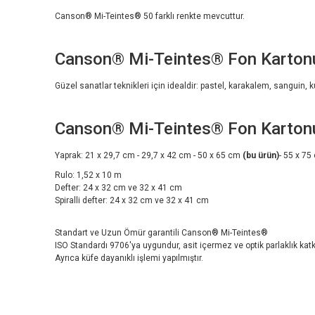
Canson® Mi-Teintes® 50 farklı renkte mevcuttur.
Canson® Mi-Teintes® Fon Kartonu h
Güzel sanatlar teknikleri için idealdir: pastel, karakalem, sanguin, 
Canson® Mi-Teintes® Fon Kartonu 
Yaprak: 21 x 29,7 cm - 29,7 x 42 cm - 50 x 65 cm
(bu ürün)
- 55 x 7
Rulo: 1,52 x 10 m
Defter: 24 x 32 cm ve 32 x 41 cm
Spiralli defter: 24 x 32 cm ve 32 x 41 cm
Standart ve Uzun Ömür garantili Canson® Mi-Teintes®
ISO Standardı 9706'ya uygundur, asit içermez ve optik parlaklık kat
Ayrıca küfe dayanıklı işlemi yapılmıştır.