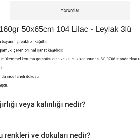
Yorumlar
160gr 50x65cm 104 Lilac - Leylak 3lü
oyanmış renkli bir kağıttır.
amuk içeren orijinal sanat kağıdıdır.
es® mükemmel koruma garantisi olan ve kalıcılık konusunda ISO 9706 standardına 
tir:
ında ince taneli dokusu.
ptir.
lığı veya kalınlığı nedir?
enkleri ve dokuları nedir?