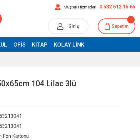
0 532 512 15 65
Müşteri Hizmetleri
Giriş
Sepetim
UL
OFIS
KITAP
KOLAY LINK
50x65cm 104 Lilac 3lü
53213041
53213041
 Fon Kartonu