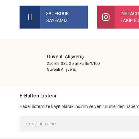
Bu ürünün fiyat bilgisi, resim, ürün açıklamalarında ve diğer ko
Görüş ve önerileriniz için teşekkür ederiz.
FACEBOOK
INSTAG
SAYFAMIZ
TAKİP ED
Ürün resmi kalitesiz, bozuk veya görüntülenemiyor.
Ürün açıklamasında eksik bilgiler bulunuyor.
Ürün bilgilerinde hatalar bulunuyor.
Ürün fiyatı diğer sitelerden daha pahalı.
Güvenli Alışveriş
Bu ürüne benzer farklı alternatifler olmalı.
256 BIT SSL Sertifika İle %100
Güvenli Alışveriş
E-Bülten Listesi
Haber listemize kayıt olarak indirim ve yeni ürünlerden haberda