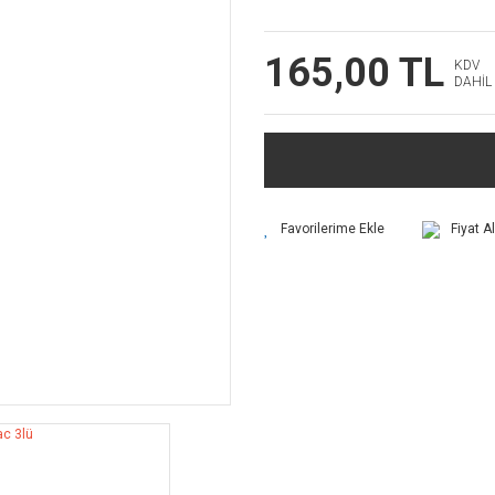
165,00 TL
KDV
DAHİL
Fiyat A