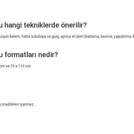
angi tekniklerde önerilir?
kurşun kalem, hatta suluboya ve guaj, ayrıca el işleri (katlama, kesme, yapıştırma, k
formatları nedir?
5 cm ve 75 x 110 cm
kı maddeleri içermez.