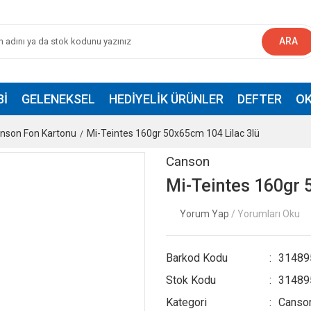
ARA
BI
GELENEKSEL
HEDIYELIK ÜRÜNLER
DEFTER
OK
nson Fon Kartonu
Mi-Teintes 160gr 50x65cm 104 Lilac 3lü
Canson
Mi-Teintes 160gr 
Yorum Yap
/ Yorumları Oku
Barkod Kodu
31489
Stok Kodu
31489
Kategori
Canson