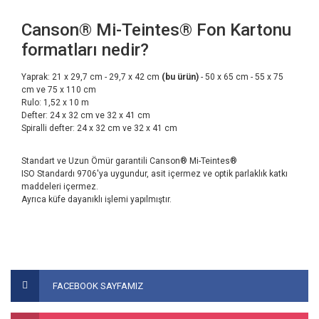
Canson® Mi-Teintes® Fon Kartonu
formatları nedir?
Yaprak: 21 x 29,7 cm - 29,7 x 42 cm
(bu ürün)
- 50 x 65 cm - 55 x 75
cm ve 75 x 110 cm
Rulo: 1,52 x 10 m
Defter: 24 x 32 cm ve 32 x 41 cm
Spiralli defter: 24 x 32 cm ve 32 x 41 cm
Standart ve Uzun Ömür garantili Canson® Mi-Teintes®
ISO Standardı 9706'ya uygundur, asit içermez ve optik parlaklık katkı
maddeleri içermez.
Ayrıca küfe dayanıklı işlemi yapılmıştır.
Bu ürünün fiyat bilgisi, resim, ürün açıklamalarında ve diğer
konularda yetersiz gördüğünüz noktaları öneri formunu
Bu ürüne ilk yorumu siz yapın!
FACEBOOK SAYFAMIZ
kullanarak tarafımıza iletebilirsiniz.
Görüş ve önerileriniz için teşekkür ederiz.