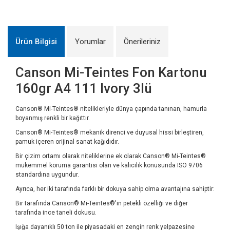
Ürün Bilgisi
Yorumlar
Önerileriniz
Canson Mi-Teintes Fon Kartonu
160gr A4 111 Ivory 3lü
Canson® Mi-Teintes® nitelikleriyle dünya çapında tanınan, hamurla
boyanmış renkli bir kağıttır.
Canson® Mi-Teintes® mekanik direnci ve duyusal hissi birleştiren,
pamuk içeren orijinal sanat kağıdıdır.
Bir çizim ortamı olarak niteliklerine ek olarak Canson® Mi-Teintes®
mükemmel koruma garantisi olan ve kalıcılık konusunda ISO 9706
standardına uygundur.
Ayrıca, her iki tarafında farklı bir dokuya sahip olma avantajına sahiptir:
Bir tarafında Canson® Mi-Teintes®'in petekli özelliği ve diğer
tarafında ince taneli dokusu.
Işığa dayanıklı 50 ton ile piyasadaki en zengin renk yelpazesine