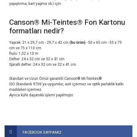
yapıştırma, kart yapma vb.) için.
Canson® Mi-Teintes® Fon Kartonu
formatları nedir?
Yaprak: 21 x 29,7 cm - 29,7 x 42 cm
(bu ürün)
- 50 x 65 cm - 55 x 75
cm ve 75 x 110 cm
Rulo: 1,52 x 10 m
Defter: 24 x 32 cm ve 32 x 41 cm
Spiralli defter: 24 x 32 cm ve 32 x 41 cm
Standart ve Uzun Ömür garantili Canson® Mi-Teintes®
ISO Standardı 9706'ya uygundur, asit içermez ve optik parlaklık katkı
maddeleri içermez.
Ayrıca küfe dayanıklı işlemi yapılmıştır.
Bu ürünün fiyat bilgisi, resim, ürün açıklamalarında ve diğer
konularda yetersiz gördüğünüz noktaları öneri formunu
Bu ürüne ilk yorumu siz yapın!
FACEBOOK SAYFAMIZ
kullanarak tarafımıza iletebilirsiniz.