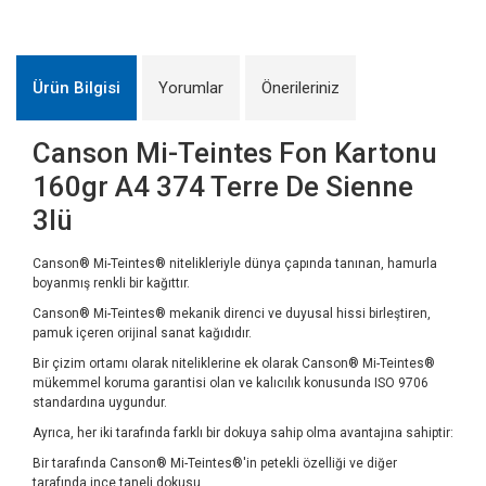
Ürün Bilgisi
Yorumlar
Önerileriniz
Canson Mi-Teintes Fon Kartonu
160gr A4 374 Terre De Sienne
3lü
Canson® Mi-Teintes® nitelikleriyle dünya çapında tanınan, hamurla
boyanmış renkli bir kağıttır.
Canson® Mi-Teintes® mekanik direnci ve duyusal hissi birleştiren,
pamuk içeren orijinal sanat kağıdıdır.
Bir çizim ortamı olarak niteliklerine ek olarak Canson® Mi-Teintes®
mükemmel koruma garantisi olan ve kalıcılık konusunda ISO 9706
standardına uygundur.
Ayrıca, her iki tarafında farklı bir dokuya sahip olma avantajına sahiptir:
Bir tarafında Canson® Mi-Teintes®'in petekli özelliği ve diğer
tarafında ince taneli dokusu.