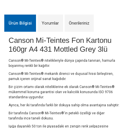
Ürün Bilgisi
Yorumlar
Önerileriniz
Canson Mi-Teintes Fon Kartonu
160gr A4 431 Mottled Grey 3lü
Canson® Mi-Teintes® nitelikleriyle dünya çapında tanınan, hamurla
boyanmış renkli bir kağıttır.
Canson® Mi-Teintes® mekanik direnci ve duyusal hissi birleştiren,
pamuk içeren orijinal sanat kağıdıdır.
Bir çizim ortamı olarak niteliklerine ek olarak Canson® Mi-Teintes®
mükemmel koruma garantisi olan ve kalıcılık konusunda ISO 9706
standardına uygundur.
Ayrıca, her iki tarafında farklı bir dokuya sahip olma avantajına sahiptir:
Bir tarafında Canson® Mi-Teintes®'in petekli özelliği ve diğer
tarafında ince taneli dokusu.
Işığa dayanıklı 50 ton ile piyasadaki en zengin renk yelpazesine