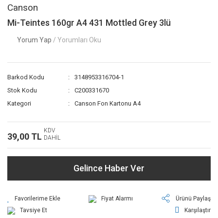
Canson
Mi-Teintes 160gr A4 431 Mottled Grey 3lü
Yorum Yap
/ Yorumları Oku
Barkod Kodu
3148953316704-1
Stok Kodu
C200331670
Kategori
Canson Fon Kartonu A4
KDV
39,00 TL
DAHİL
Gelince Haber Ver
Fiyat Alarmı
Ürünü Paylaş
Tavsiye Et
Karşılaştır