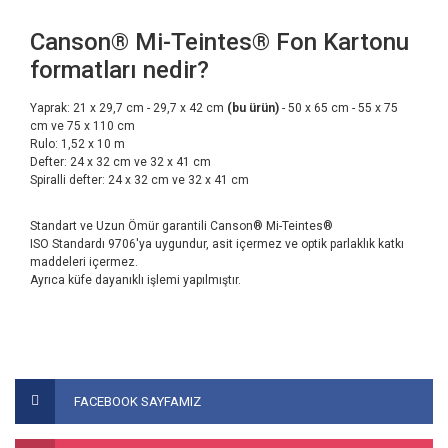
Canson® Mi-Teintes® Fon Kartonu
formatları nedir?
Yaprak: 21 x 29,7 cm - 29,7 x 42 cm
(bu ürün)
- 50 x 65 cm - 55 x 75
cm ve 75 x 110 cm
Rulo: 1,52 x 10 m
Defter: 24 x 32 cm ve 32 x 41 cm
Spiralli defter: 24 x 32 cm ve 32 x 41 cm
Standart ve Uzun Ömür garantili Canson® Mi-Teintes®
ISO Standardı 9706'ya uygundur, asit içermez ve optik parlaklık katkı
maddeleri içermez.
Ayrıca küfe dayanıklı işlemi yapılmıştır.
Bu ürünün fiyat bilgisi, resim, ürün açıklamalarında ve diğer
konularda yetersiz gördüğünüz noktaları öneri formunu
Bu ürüne ilk yorumu siz yapın!
FACEBOOK SAYFAMIZ
kullanarak tarafımıza iletebilirsiniz.
Görüş ve önerileriniz için teşekkür ederiz.