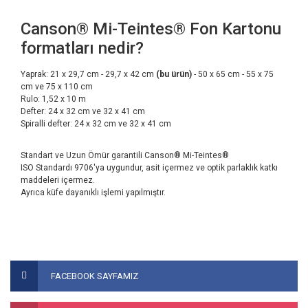
Canson® Mi-Teintes® Fon Kartonu
formatları nedir?
Yaprak: 21 x 29,7 cm - 29,7 x 42 cm
(bu ürün)
- 50 x 65 cm - 55 x 75
cm ve 75 x 110 cm
Rulo: 1,52 x 10 m
Defter: 24 x 32 cm ve 32 x 41 cm
Spiralli defter: 24 x 32 cm ve 32 x 41 cm
Standart ve Uzun Ömür garantili Canson® Mi-Teintes®
ISO Standardı 9706'ya uygundur, asit içermez ve optik parlaklık katkı
maddeleri içermez.
Ayrıca küfe dayanıklı işlemi yapılmıştır.
Bu ürünün fiyat bilgisi, resim, ürün açıklamalarında ve diğer
konularda yetersiz gördüğünüz noktaları öneri formunu
Bu ürüne ilk yorumu siz yapın!
FACEBOOK SAYFAMIZ
kullanarak tarafımıza iletebilirsiniz.
Görüş ve önerileriniz için teşekkür ederiz.