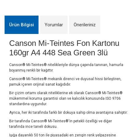
Ürün Bilgisi
Yorumlar
Önerileriniz
Canson Mi-Teintes Fon Kartonu
160gr A4 448 Sea Green 3lü
Canson® Mi-Teintes® nitelikleriyle dünya çapında tanınan, hamurla
boyanmış renkli bir kağıttır.
Canson® Mi-Teintes® mekanik direnci ve duyusal hissi birleştiren,
pamuk içeren orijinal sanat kağıdıdır.
Bir çizim ortamı olarak niteliklerine ek olarak Canson® Mi-Teintes®
mükemmel koruma garantisi olan ve kalıcılık konusunda ISO 9706
standardına uygundur.
Ayrıca, her iki tarafında farklı bir dokuya sahip olma avantajına sahiptir:
Bir tarafında Canson® Mi-Teintes®'in petekli özelliği ve diğer
tarafında ince taneli dokusu.
Işığa dayanıklı 50 ton ile piyasadaki en zengin renk yelpazesine