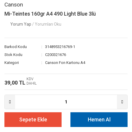
Canson
Mi-Teintes 160gr A4 490 Light Blue 3lü
Yorum Yap
/ Yorumları Oku
Barkod Kodu
3148953216769-1
Stok Kodu
C200321676
Kategori
Canson Fon Kartonu A4
KDV
39,00 TL
DAHİL
Sepete Ekle
Hemen Al