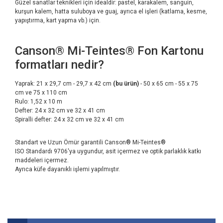
Güzel sanatlar teknikleri için idealdir: pastel, karakalem, sanguin,
kurşun kalem, hatta suluboya ve guaj, ayrıca el işleri (katlama, kesme,
yapıştırma, kart yapma vb.) için.
Canson® Mi-Teintes® Fon Kartonu
formatları nedir?
Yaprak: 21 x 29,7 cm - 29,7 x 42 cm
(bu ürün)
- 50 x 65 cm - 55 x 75
cm ve 75 x 110 cm
Rulo: 1,52 x 10 m
Defter: 24 x 32 cm ve 32 x 41 cm
Spiralli defter: 24 x 32 cm ve 32 x 41 cm
Standart ve Uzun Ömür garantili Canson® Mi-Teintes®
ISO Standardı 9706'ya uygundur, asit içermez ve optik parlaklık katkı
maddeleri içermez.
Ayrıca küfe dayanıklı işlemi yapılmıştır.
Bu ürünün fiyat bilgisi, resim, ürün açıklamalarında ve diğer
konularda yetersiz gördüğünüz noktaları öneri formunu