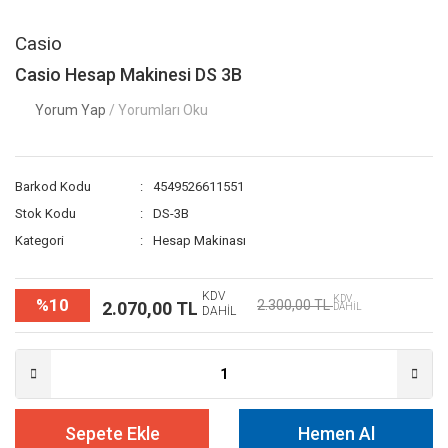
Casio
Casio Hesap Makinesi DS 3B
Yorum Yap
/ Yorumları Oku
Barkod Kodu
4549526611551
Stok Kodu
DS-3B
Kategori
Hesap Makinası
KDV
KDV
%10
2.300,00 TL
2.070,00 TL
DAHİL
DAHİL
Sepete Ekle
Hemen Al