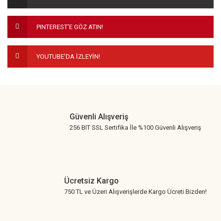
Ürün bilgilerinde hatalar bulunuyor.
Ürün fiyatı diğer sitelerden daha pahalı.
PINTEREST'E GÖZ ATIN!
Bu ürüne benzer farklı alternatifler olmalı.
YOUTUBE'DA İZLEYİN!
Gönder
Güvenli Alışveriş
256 BIT SSL Sertifika İle %100 Güvenli Alışveriş
Ücretsiz Kargo
750 TL ve Üzeri Alışverişlerde Kargo Ücreti Bizden!