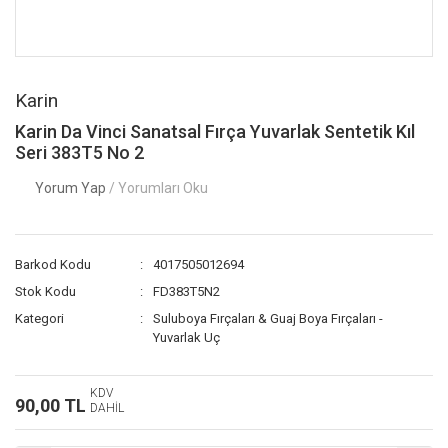
Karin
Karin Da Vinci Sanatsal Fırça Yuvarlak Sentetik Kıl
Seri 383T5 No 2
Yorum Yap
/ Yorumları Oku
Barkod Kodu
4017505012694
Stok Kodu
FD383T5N2
Kategori
Suluboya Fırçaları & Guaj Boya Fırçaları -
Yuvarlak Uç
KDV
90,00 TL
DAHİL