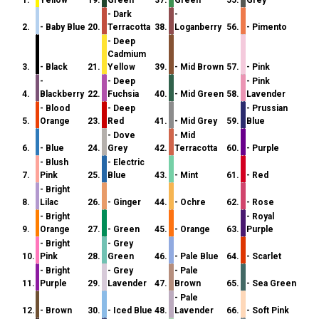
- Dark
-
2.
- Baby Blue
20.
Terracotta
38.
Loganberry
56.
- Pimento
- Deep
Cadmium
3.
- Black
21.
Yellow
39.
- Mid Brown
57.
- Pink
-
- Deep
- Pink
4.
Blackberry
22.
Fuchsia
40.
- Mid Green
58.
Lavender
- Blood
- Deep
- Prussian
5.
Orange
23.
Red
41.
- Mid Grey
59.
Blue
- Dove
- Mid
6.
- Blue
24.
Grey
42.
Terracotta
60.
- Purple
- Blush
- Electric
7.
Pink
25.
Blue
43.
- Mint
61.
- Red
- Bright
8.
Lilac
26.
- Ginger
44.
- Ochre
62.
- Rose
- Bright
- Royal
9.
Orange
27.
- Green
45.
- Orange
63.
Purple
- Bright
- Grey
10.
Pink
28.
Green
46.
- Pale Blue
64.
- Scarlet
- Bright
- Grey
- Pale
11.
Purple
29.
Lavender
47.
Brown
65.
- Sea Green
- Pale
12.
- Brown
30.
- Iced Blue
48.
Lavender
66.
- Soft Pink