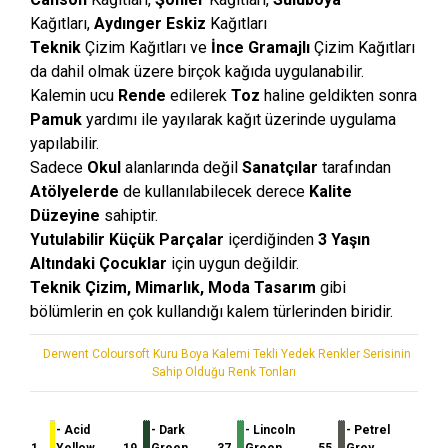
Kağıtları,
Aydınger
Eskiz
Kağıtları
Teknik
Çizim Kağıtları ve
İnce Gramajlı
Çizim Kağıtları
da dahil olmak üzere birçok kağıda uygulanabilir.
Kalemin ucu
Rende
edilerek
Toz
haline geldikten sonra
Pamuk
yardımı ile yayılarak kağıt üzerinde uygulama
yapılabilir.
Sadece
Okul
alanlarında değil
Sanatçılar
tarafından
Atölyelerde
de kullanılabilecek derece
Kalite
Düzeyine
sahiptir.
Yutulabilir Küçük Parçalar
içerdiğinden
3
Yaşın
Altındaki Çocuklar
için uygun değildir.
Teknik Çizim, Mimarlık, Moda Tasarım
gibi
bölümlerin en çok kullandığı kalem türlerinden biridir.
Derwent Coloursoft Kuru Boya Kalemi Tekli Yedek Renkler Serisinin
Sahip Olduğu Renk Tonları
- Acid
- Dark
- Lincoln
- Petrel
1.
Yellow
19.
Green
37.
Green
55.
Grey