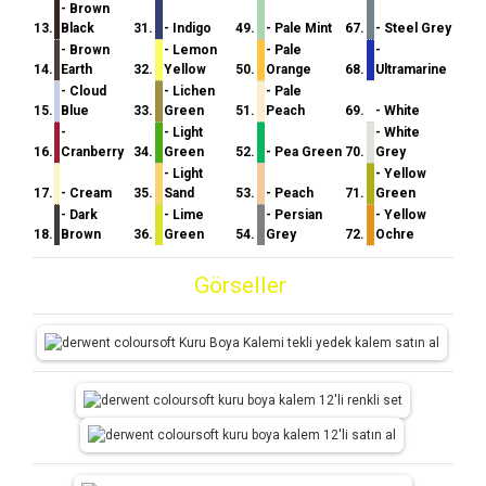
- Brown
13.
Black
31.
- Indigo
49.
- Pale Mint
67.
- Steel Grey
- Brown
- Lemon
- Pale
-
14.
Earth
32.
Yellow
50.
Orange
68.
Ultramarine
- Cloud
- Lichen
- Pale
15.
Blue
33.
Green
51.
Peach
69.
- White
-
- Light
- White
16.
Cranberry
34.
Green
52.
- Pea Green
70.
Grey
- Light
- Yellow
17.
- Cream
35.
Sand
53.
- Peach
71.
Green
- Dark
- Lime
- Persian
- Yellow
18.
Brown
36.
Green
54.
Grey
72.
Ochre
Görseller