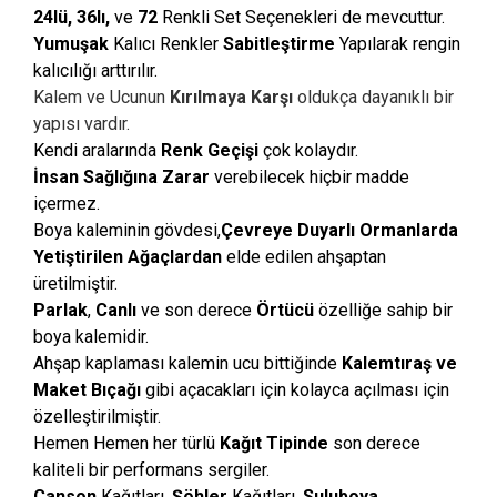
24lü, 36lı,
ve
72
Renkli Set Seçenekleri de mevcuttur.
Yumuşak
Kalıcı Renkler
Sabitleştirme
Yapılarak rengin
kalıcılığı arttırılır.
Kalem ve Ucunun
Kırılmaya Karşı
oldukça dayanıklı bir
yapısı vardır.
Kendi aralarında
Renk Geçişi
çok kolaydır.
İnsan Sağlığına
Zarar
verebilecek hiçbir madde
içermez.
Boya kaleminin gövdesi,
Çevreye Duyarlı
Ormanlarda
Yetiştirilen Ağaçlardan
elde edilen ahşaptan
üretilmiştir.
Parlak
,
Canlı
ve son derece
Ö
rtücü
özelliğe sahip bir
boya kalemidir.
Ahşap kaplaması kalemin ucu bittiğinde
Kalemtıraş ve
Maket Bıçağı
gibi
açacakları için kolayca açılması için
özelleştirilmiştir.
Hemen Hemen her türlü
Kağıt Tipinde
son derece
kaliteli bir performans sergiler.
Canson
Kağıtları,
Şöhler
Kağıtları,
Suluboya