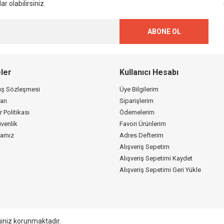
r olabilirsiniz.
ABONE OL
ler
Kullanıcı Hesabı
tış Sözleşmesi
Üye Bilgilerim
arı
Siparişlerim
r Politikası
Ödemelerim
üvenlik
Favori Ürünlerim
kamız
Adres Defterim
Alışveriş Sepetim
Alışveriş Sepetimi Kaydet
Alışveriş Sepetimi Geri Yükle
giniz korunmaktadır.