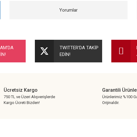
Yorumlar
nularda yetersiz gördüğünüz noktaları öneri formunu kullanarak tarafımıza ileteb
Bu ürüne ilk yorumu siz yapın!
RAM'DA
TWITTER'DA TAKİP
İN!
EDİN!
Yorum Yaz
Ücretsiz Kargo
Garantili Ürünle
750 TL ve Üzeri Alışverişlerde
Ürünlerimiz %100 Ga
Kargo Ücreti Bizden!
Orijinaldir.
Gönder