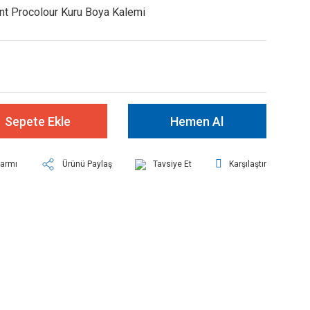
t Procolour Kuru Boya Kalemi
Sepete Ekle
Hemen Al
larmı
Ürünü Paylaş
Tavsiye Et
Karşılaştır