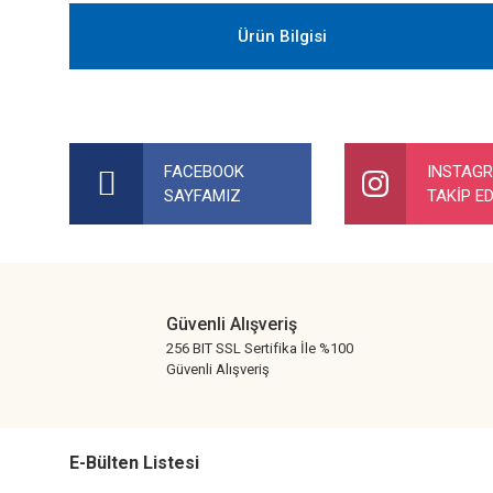
Ürün Bilgisi
Bu ürünün fiyat bilgisi, resim, ürün açıklamalarında ve diğer ko
Görüş ve önerileriniz için teşekkür ederiz.
FACEBOOK
INSTAG
SAYFAMIZ
TAKİP ED
Ürün resmi kalitesiz, bozuk veya görüntülenemiyor.
Ürün açıklamasında eksik bilgiler bulunuyor.
Ürün bilgilerinde hatalar bulunuyor.
Ürün fiyatı diğer sitelerden daha pahalı.
Güvenli Alışveriş
Bu ürüne benzer farklı alternatifler olmalı.
256 BIT SSL Sertifika İle %100
Güvenli Alışveriş
E-Bülten Listesi