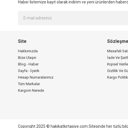
Haber listemize kayıt olarak indirim ve yeni ürünlerden haberda
Site
Sözleşme
Hakkımızda
Mesafeli Sa
Bize Ulaşın
İade Ve Şartl
Blog - Haber
Kişisel Verile
Sayfa - İçerik
Gizlilik Ve G
Hesap Numaralarımız
Kargo Politi
Tüm Markalar
Kargom Nerede
Copyright 2025 © hakikatkirtasiye.com Sitesinde her türlü bil