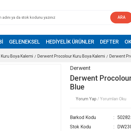
ARA
BI
GELENEKSEL
HEDIYELIK ÜRÜNLER
DEFTER
OK
Kuru Boya Kalemi
Derwent Procolour Kuru Boya Kalemi
Derwent Pr
Derwent
Derwent Procolou
Blue
Yorum Yap
/ Yorumları Oku
Barkod Kodu
50282
Stok Kodu
DW23