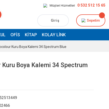
0 532 512 15 65
Müşteri Hizmetleri
Giriş
Sepetim
UL
OFIS
KITAP
KOLAY LINK
ocolour Kuru Boya Kalemi 34 Spectrum Blue
r Kuru Boya Kalemi 34 Spectrum
52513449
02466