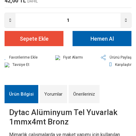
42,00 TL
DAHİL
Sepete Ekle
Hemen Al
Fiyat Alarmı
Ürünü Paylaş
Tavsiye Et
Karşılaştır
Ürün Bilgisi
Yorumlar
Önerileriniz
Dytac Alüminyum Tel Yuvarlak
1mmx4mt Bronz
Mimarlık çalışmalarda ve maket yapımı için kullanılan