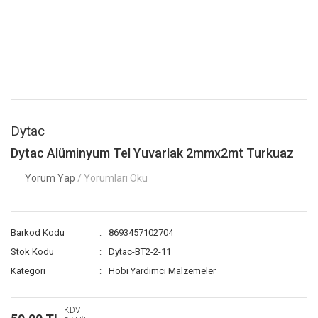
Dytac
Dytac Alüminyum Tel Yuvarlak 2mmx2mt Turkuaz
Yorum Yap
/ Yorumları Oku
Barkod Kodu
8693457102704
Stok Kodu
Dytac-BT2-2-11
Kategori
Hobi Yardımcı Malzemeler
KDV