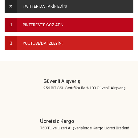
Ürün açıklamasında eksik bilgiler bulunuyor.
TWITTER'DA TAKİP EDİN!
Ürün bilgilerinde hatalar bulunuyor.
Ürün fiyatı diğer sitelerden daha pahalı.
PINTEREST'E GÖZ ATIN!
Bu ürüne benzer farklı alternatifler olmalı.
YOUTUBE'DA İZLEYİN!
Gönder
Güvenli Alışveriş
256 BIT SSL Sertifika İle %100 Güvenli Alışveriş
Ücretsiz Kargo
750 TL ve Üzeri Alışverişlerde Kargo Ücreti Bizden!