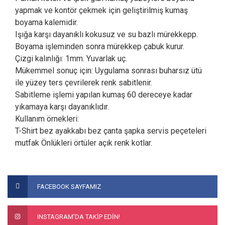
yapmak ve kontör çekmek için geliştirilmiş kumaş
boyama kalemidir.
Işığa karşı dayanıklı kokusuz ve su bazlı mürekkepp.
Boyama işleminden sonra mürekkep çabuk kurur.
Çizgi kalınlığı: 1mm. Yuvarlak uç.
Mükemmel sonuç için: Uygulama sonrası buharsız ütü
ile yüzey ters çevrilerek renk sabitlenir.
Sabitleme işlemi yapılan kumaş 60 dereceye kadar
yıkamaya karşı dayanıklıdır.
Kullanım örnekleri:
T-Shirt bez ayakkabı bez çanta şapka servis peçeteleri
mutfak Önlükleri örtüler açık renk kotlar.
Bu ürünün fiyat bilgisi, resim, ürün açıklamalarında ve diğer
konularda yetersiz gördüğünüz noktaları öneri formunu
Bu ürüne ilk yorumu siz yapın!
FACEBOOK SAYFAMIZ
kullanarak tarafımıza iletebilirsiniz.
Görüş ve önerileriniz için teşekkür ederiz.
Yorum Yaz
INSTAGRAM'DA TAKİP EDİN!
Ürün resmi kalitesiz, bozuk veya görüntülenemiyor.