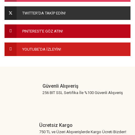
Ürün açıklamasında eksik bilgiler bulunuyor.
TWITTER'DA TAKİP EDİN!
Ürün bilgilerinde hatalar bulunuyor.
Ürün fiyatı diğer sitelerden daha pahalı.
PINTEREST'E GÖZ ATIN!
Bu ürüne benzer farklı alternatifler olmalı.
YOUTUBE'DA İZLEYİN!
Gönder
Güvenli Alışveriş
256 BIT SSL Sertifika İle %100 Güvenli Alışveriş
Ücretsiz Kargo
750 TL ve Üzeri Alışverişlerde Kargo Ücreti Bizden!