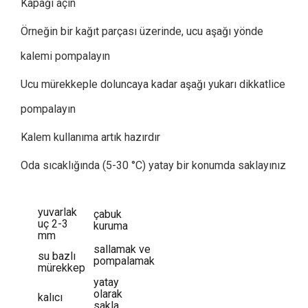
Kapağı açın
Örneğin bir kağıt parçası üzerinde, ucu aşağı yönde
kalemi pompalayın
Ucu mürekkeple doluncaya kadar aşağı yukarı dikkatlice
pompalayın
Kalem kullanıma artık hazırdır
Oda sıcaklığında (5-30 °C) yatay bir konumda saklayınız
yuvarlak
çabuk
uç 2-3
kuruma
mm
sallamak ve
su bazlı
pompalamak
mürekkep
yatay
olarak
kalıcı
sakla