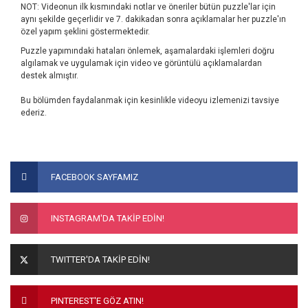
NOT: Videonun ilk kısmındaki notlar ve öneriler bütün puzzle'lar için
aynı şekilde geçerlidir ve 7. dakikadan sonra açıklamalar her puzzle'ın
özel yapım şeklini göstermektedir.
Puzzle yapımındaki hataları önlemek, aşamalardaki işlemleri doğru
algılamak ve uygulamak için video ve görüntülü açıklamalardan
destek almıştır.
Bu bölümden faydalanmak için kesinlikle videoyu izlemenizi tavsiye
ederiz.
Bu ürünün fiyat bilgisi, resim, ürün açıklamalarında ve diğer
konularda yetersiz gördüğünüz noktaları öneri formunu
Bu ürüne ilk yorumu siz yapın!
FACEBOOK SAYFAMIZ
kullanarak tarafımıza iletebilirsiniz.
Görüş ve önerileriniz için teşekkür ederiz.
Yorum Yaz
INSTAGRAM'DA TAKİP EDİN!
Ürün resmi kalitesiz, bozuk veya görüntülenemiyor.
Ürün açıklamasında eksik bilgiler bulunuyor.
TWITTER'DA TAKİP EDİN!
Ürün bilgilerinde hatalar bulunuyor.
Ürün fiyatı diğer sitelerden daha pahalı.
PINTEREST'E GÖZ ATIN!
Bu ürüne benzer farklı alternatifler olmalı.