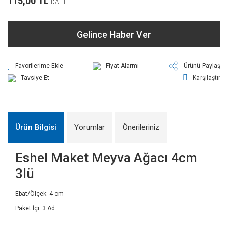
115,00 TL
DAHİL
Gelince Haber Ver
Fiyat Alarmı
Ürünü Paylaş
Tavsiye Et
Karşılaştır
Ürün Bilgisi
Yorumlar
Önerileriniz
Eshel Maket Meyva Ağacı 4cm
3lü
Ebat/Ölçek: 4 cm
Paket İçi: 3 Ad