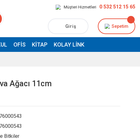
0 532 512 15 65
Müşteri Hizmetleri
Giriş
Sepetim
UL
OFIS
KITAP
KOLAY LINK
ova Ağacı 11cm
76000543
76000543
e Bitkiler