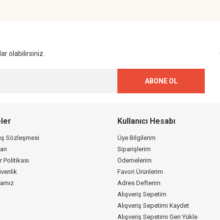
Gönder
r olabilirsiniz.
ABONE OL
ler
Kullanıcı Hesabı
tış Sözleşmesi
Üye Bilgilerim
arı
Siparişlerim
r Politikası
Ödemelerim
üvenlik
Favori Ürünlerim
kamız
Adres Defterim
Alışveriş Sepetim
Alışveriş Sepetimi Kaydet
Alışveriş Sepetimi Geri Yükle