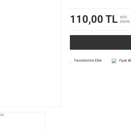
110,00 TL
KDV
DAHİL
Fiyat A