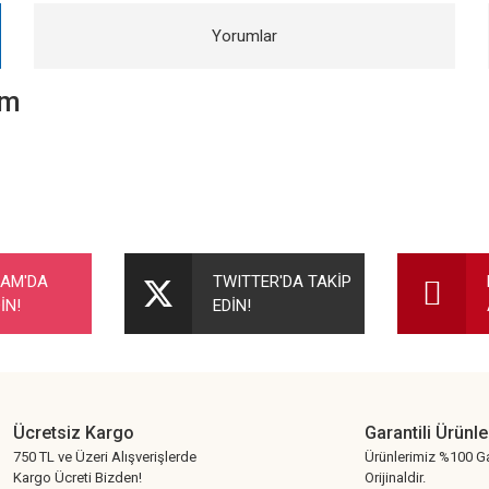
Yorumlar
cm
nularda yetersiz gördüğünüz noktaları öneri formunu kullanarak tarafımıza ileteb
Bu ürüne ilk yorumu siz yapın!
RAM'DA
TWITTER'DA TAKİP
İN!
EDİN!
Yorum Yaz
Ücretsiz Kargo
Garantili Ürünle
750 TL ve Üzeri Alışverişlerde
Ürünlerimiz %100 Ga
Kargo Ücreti Bizden!
Orijinaldir.