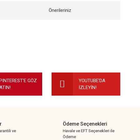
Önerileriniz
ilirsiniz.
PINTEREST'E GÖZ
YOUTUBE'DA
ATIN!
İZLEYİN!
r
Ödeme Seçenekleri
rantili ve
Havale ve EFT Seçenekleri ile
Ödeme