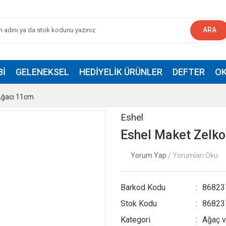
ARA
BI
GELENEKSEL
HEDIYELIK ÜRÜNLER
DEFTER
OK
Ağacı 11cm
Eshel
Eshel Maket Zelk
Yorum Yap
/ Yorumları Oku
Barkod Kodu
86823
Stok Kodu
86823
Kategori
Ağaç v