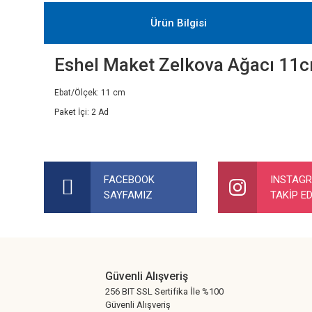
Ürün Bilgisi
Eshel Maket Zelkova Ağacı 11
Ebat/Ölçek: 11 cm
Paket İçi: 2 Ad
Bu ürünün fiyat bilgisi, resim, ürün açıklamalarında ve diğer ko
Görüş ve önerileriniz için teşekkür ederiz.
FACEBOOK
INSTAG
SAYFAMIZ
TAKİP ED
Ürün resmi kalitesiz, bozuk veya görüntülenemiyor.
Ürün açıklamasında eksik bilgiler bulunuyor.
Ürün bilgilerinde hatalar bulunuyor.
Ürün fiyatı diğer sitelerden daha pahalı.
Güvenli Alışveriş
Bu ürüne benzer farklı alternatifler olmalı.
256 BIT SSL Sertifika İle %100
Güvenli Alışveriş