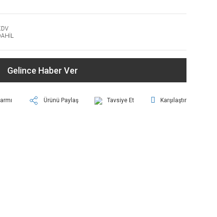
KDV
DAHİL
Gelince Haber Ver
larmı
Ürünü Paylaş
Tavsiye Et
Karşılaştır