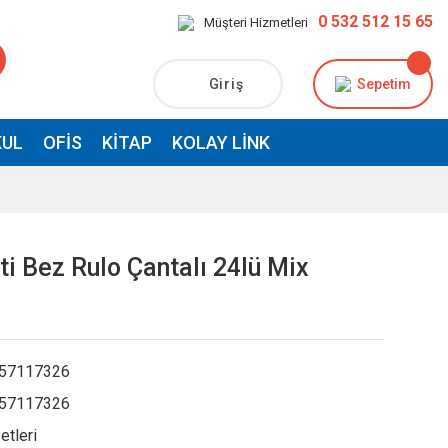
0 532 512 15 65
Müşteri Hizmetleri
Giriş
Sepetim
UL
OFIS
KITAP
KOLAY LINK
ti Bez Rulo Çantalı 24lü Mix
57117326
57117326
etleri