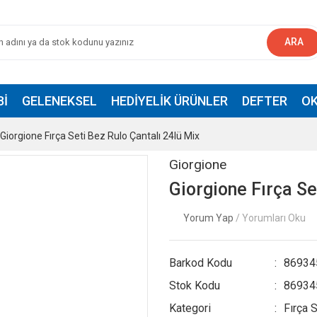
ARA
BI
GELENEKSEL
HEDIYELIK ÜRÜNLER
DEFTER
OK
Giorgione Fırça Seti Bez Rulo Çantalı 24lü Mix
Giorgione
Giorgione Fırça Se
Yorum Yap
/ Yorumları Oku
Barkod Kodu
86934
Stok Kodu
86934
Kategori
Fırça S