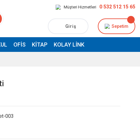
0 532 512 15 65
Müşteri Hizmetleri
Giriş
Sepetim
UL
OFIS
KITAP
KOLAY LINK
ti
set-003