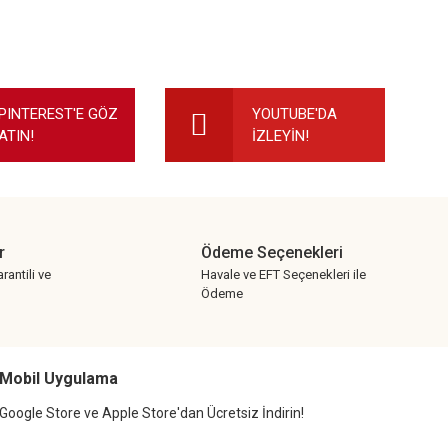
ilirsiniz.
PINTEREST'E GÖZ
YOUTUBE'DA
ATIN!
İZLEYİN!
r
Ödeme Seçenekleri
rantili ve
Havale ve EFT Seçenekleri ile
Ödeme
Mobil Uygulama
Google Store ve Apple Store'dan Ücretsiz İndirin!