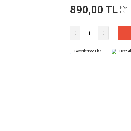
890,00 TL
KDV
DAHİL
Fiyat A