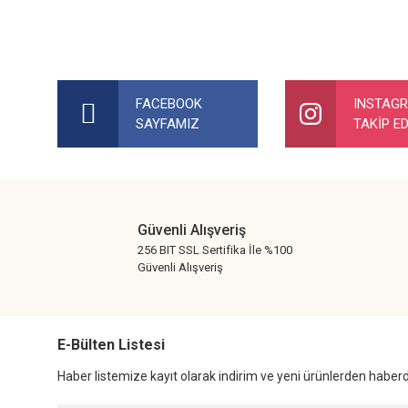
Bu ürünün fiyat bilgisi, resim, ürün açıklamalarında ve diğer ko
Görüş ve önerileriniz için teşekkür ederiz.
FACEBOOK
INSTAG
SAYFAMIZ
TAKİP ED
Ürün resmi kalitesiz, bozuk veya görüntülenemiyor.
Ürün açıklamasında eksik bilgiler bulunuyor.
Ürün bilgilerinde hatalar bulunuyor.
Ürün fiyatı diğer sitelerden daha pahalı.
Güvenli Alışveriş
Bu ürüne benzer farklı alternatifler olmalı.
256 BIT SSL Sertifika İle %100
Güvenli Alışveriş
E-Bülten Listesi
Haber listemize kayıt olarak indirim ve yeni ürünlerden haberda