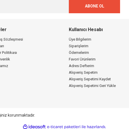
ABONE OL
ler
Kullanıcı Hesabı
tış Sözleşmesi
Üye Bilgilerim
arı
Siparişlerim
r Politikası
Ödemelerim
üvenlik
Favori Ürünlerim
kamız
Adres Defterim
Alışveriş Sepetim
Alışveriş Sepetimi Kaydet
Alışveriş Sepetimi Geri Yükle
giniz korunmaktadır.
ile
ideasoft
e-