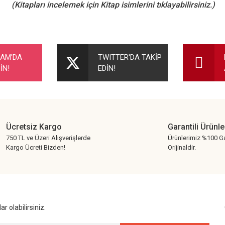
(Kitapları incelemek için Kitap isimlerini tıklayabilirsiniz.)
nularda yetersiz gördüğünüz noktaları öneri formunu kullanarak tarafımıza ileteb
Bu ürüne ilk yorumu siz yapın!
RAM'DA
TWITTER'DA TAKİP
İN!
EDİN!
Yorum Yaz
Ücretsiz Kargo
Garantili Ürünle
750 TL ve Üzeri Alışverişlerde
Ürünlerimiz %100 Ga
Kargo Ücreti Bizden!
Orijinaldir.
Gönder
r olabilirsiniz.