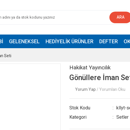
ARA
BI
GELENEKSEL
HEDIYELIK ÜRÜNLER
DEFTER
OK
n Seti
Hakikat Yayıncılık
Gönüllere İman Se
Yorum Yap
/ Yorumları Oku
Stok Kodu
kllyt-
Kategori
Setler