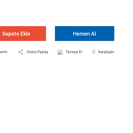
Sepete Ekle
Hemen Al
larmı
Ürünü Paylaş
Tavsiye Et
Karşılaştır