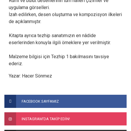
Rûmî ve bulut desenlerinin tüm halleri çizimler ve
uygulama görselleri.
İzah edilirken, desen oluşturma ve kompozisyon ilkeleri
de açıklanmıştır.
Kitapta ayrıca tezhip sanatımızın en nâdide
eserlerinden konuyla ilgili örneklere yer verilmiştir.
Malzeme bilgisi için Tezhip 1 bakılmasını tavsiye
ederiz.
Yazar: Hacer Sönmez
Bu ürünün fiyat bilgisi, resim, ürün açıklamalarında ve diğer
konularda yetersiz gördüğünüz noktaları öneri formunu
Bu ürüne ilk yorumu siz yapın!
FACEBOOK SAYFAMIZ
kullanarak tarafımıza iletebilirsiniz.
Görüş ve önerileriniz için teşekkür ederiz.
Yorum Yaz
INSTAGRAM'DA TAKİP EDİN!
Ürün resmi kalitesiz, bozuk veya görüntülenemiyor.