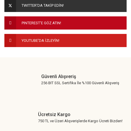
Ürün açıklamasında eksik bilgiler bulunuyor.
TWITTER'DA TAKİP EDİN!
Ürün bilgilerinde hatalar bulunuyor.
Ürün fiyatı diğer sitelerden daha pahalı.
PINTEREST'E GÖZ ATIN!
Bu ürüne benzer farklı alternatifler olmalı.
YOUTUBE'DA İZLEYİN!
Gönder
Güvenli Alışveriş
256 BIT SSL Sertifika İle %100 Güvenli Alışveriş
Ücretsiz Kargo
750 TL ve Üzeri Alışverişlerde Kargo Ücreti Bizden!