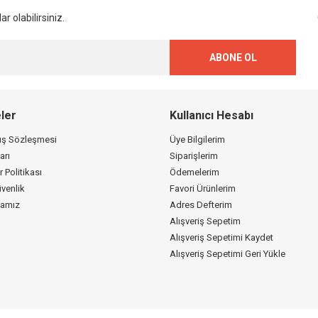
Gönder
r olabilirsiniz.
ABONE OL
ler
Kullanıcı Hesabı
tış Sözleşmesi
Üye Bilgilerim
arı
Siparişlerim
r Politikası
Ödemelerim
üvenlik
Favori Ürünlerim
kamız
Adres Defterim
Alışveriş Sepetim
Alışveriş Sepetimi Kaydet
Alışveriş Sepetimi Geri Yükle