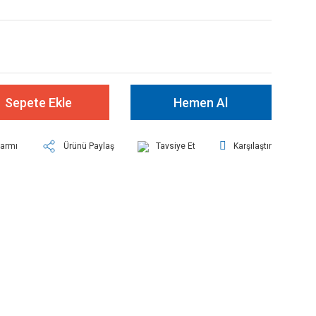
Sepete Ekle
Hemen Al
larmı
Ürünü Paylaş
Tavsiye Et
Karşılaştır