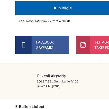
Ürün Bilgisi
Koh-i-Noor Grafit Blok 7x7mm 4390 4B
Bu ürünün fiyat bilgisi, resim, ürün açıklamalarında ve diğer ko
Görüş ve önerileriniz için teşekkür ederiz.
FACEBOOK
INSTAG
SAYFAMIZ
TAKİP ED
Ürün resmi kalitesiz, bozuk veya görüntülenemiyor.
Ürün açıklamasında eksik bilgiler bulunuyor.
Ürün bilgilerinde hatalar bulunuyor.
Ürün fiyatı diğer sitelerden daha pahalı.
Güvenli Alışveriş
Bu ürüne benzer farklı alternatifler olmalı.
256 BIT SSL Sertifika İle %100
Güvenli Alışveriş
E-Bülten Listesi