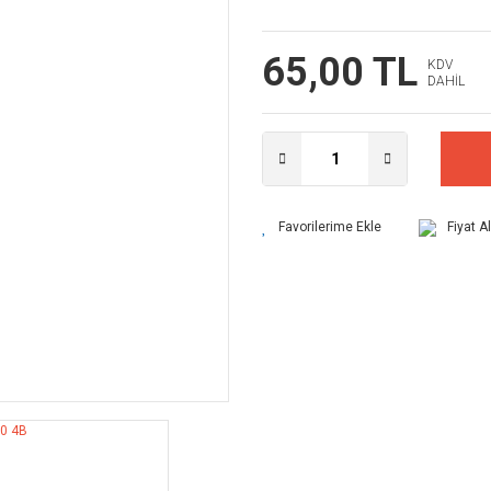
65,00 TL
KDV
DAHİL
Fiyat A