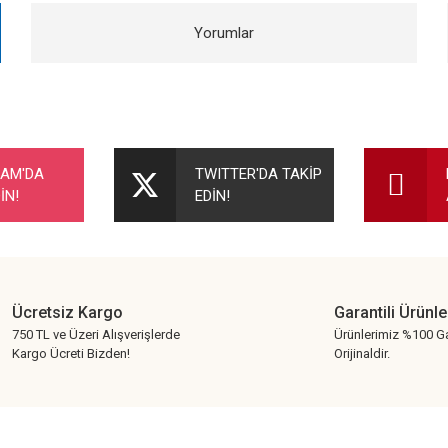
Yorumlar
nularda yetersiz gördüğünüz noktaları öneri formunu kullanarak tarafımıza ileteb
Bu ürüne ilk yorumu siz yapın!
RAM'DA
TWITTER'DA TAKİP
İN!
EDİN!
Yorum Yaz
Ücretsiz Kargo
Garantili Ürünle
750 TL ve Üzeri Alışverişlerde
Ürünlerimiz %100 Ga
Kargo Ücreti Bizden!
Orijinaldir.