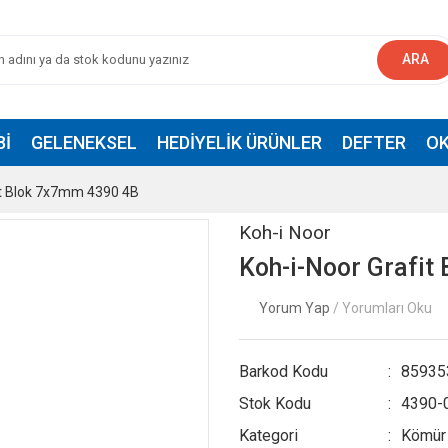
ARA
BI
GELENEKSEL
HEDIYELIK ÜRÜNLER
DEFTER
OK
it Blok 7x7mm 4390 4B
Koh-i Noor
Koh-i-Noor Grafit
Yorum Yap
/ Yorumları Oku
Barkod Kodu
85935
Stok Kodu
4390-
Kategori
Kömür