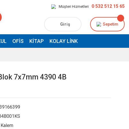
0 532 512 15 65
Müşteri Hizmetleri
Giriş
Sepetim
UL
OFIS
KITAP
KOLAY LINK
 Blok 7x7mm 4390 4B
39166399
04B001KS
 Kalem