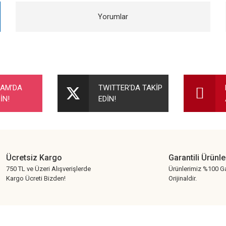
Yorumlar
nularda yetersiz gördüğünüz noktaları öneri formunu kullanarak tarafımıza ileteb
Bu ürüne ilk yorumu siz yapın!
RAM'DA
TWITTER'DA TAKİP
İN!
EDİN!
Yorum Yaz
Ücretsiz Kargo
Garantili Ürünle
750 TL ve Üzeri Alışverişlerde
Ürünlerimiz %100 Ga
Kargo Ücreti Bizden!
Orijinaldir.