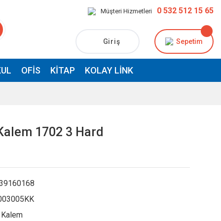
0 532 512 15 65
Müşteri Hizmetleri
Giriş
Sepetim
UL
OFIS
KITAP
KOLAY LINK
 Kalem 1702 3 Hard
39160168
003005KK
 Kalem