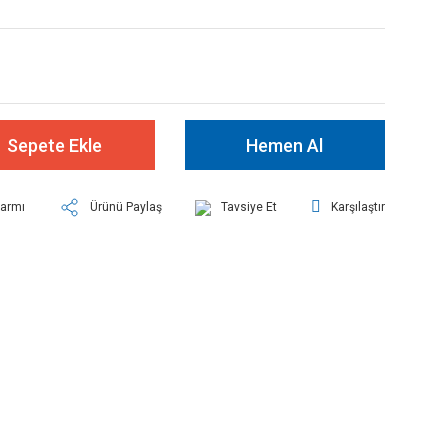
Sepete Ekle
Hemen Al
larmı
Ürünü Paylaş
Tavsiye Et
Karşılaştır