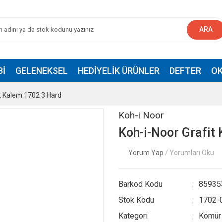
ARA
BI
GELENEKSEL
HEDIYELIK ÜRÜNLER
DEFTER
OK
it Kalem 1702 3 Hard
Koh-i Noor
Koh-i-Noor Grafit
Yorum Yap
/ Yorumları Oku
Barkod Kodu
85935
Stok Kodu
1702-
Kategori
Kömür