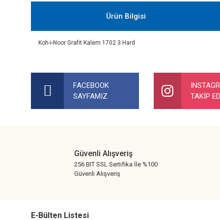
Ürün Bilgisi
Koh-i-Noor Grafit Kalem 1702 3 Hard
Bu ürünün fiyat bilgisi, resim, ürün açıklamalarında ve diğer ko
Görüş ve önerileriniz için teşekkür ederiz.
FACEBOOK
INSTAG
SAYFAMIZ
TAKİP ED
Ürün resmi kalitesiz, bozuk veya görüntülenemiyor.
Ürün açıklamasında eksik bilgiler bulunuyor.
Ürün bilgilerinde hatalar bulunuyor.
Ürün fiyatı diğer sitelerden daha pahalı.
Güvenli Alışveriş
Bu ürüne benzer farklı alternatifler olmalı.
256 BIT SSL Sertifika İle %100
Güvenli Alışveriş
E-Bülten Listesi