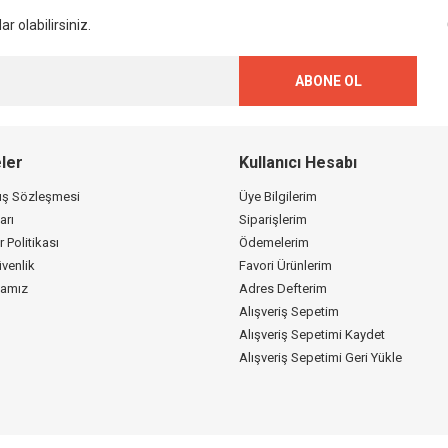
Gönder
r olabilirsiniz.
ABONE OL
ler
Kullanıcı Hesabı
tış Sözleşmesi
Üye Bilgilerim
arı
Siparişlerim
r Politikası
Ödemelerim
üvenlik
Favori Ürünlerim
kamız
Adres Defterim
Alışveriş Sepetim
Alışveriş Sepetimi Kaydet
Alışveriş Sepetimi Geri Yükle