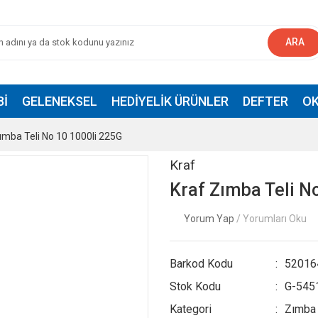
ARA
BI
GELENEKSEL
HEDIYELIK ÜRÜNLER
DEFTER
OK
ımba Teli No 10 1000li 225G
Kraf
Kraf Zımba Teli N
Yorum Yap
/ Yorumları Oku
Barkod Kodu
52016
Stok Kodu
G-545
Kategori
Zımba 