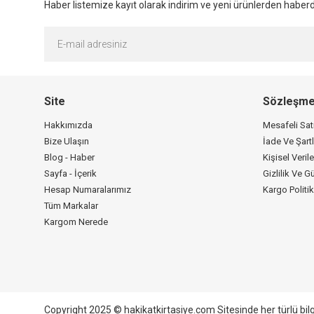
Haber listemize kayıt olarak indirim ve yeni ürünlerden haberda
Site
Sözleşme
Hakkımızda
Mesafeli Sa
Bize Ulaşın
İade Ve Şartl
Blog - Haber
Kişisel Verile
Sayfa - İçerik
Gizlilik Ve G
Hesap Numaralarımız
Kargo Politi
Tüm Markalar
Kargom Nerede
Copyright 2025 © hakikatkirtasiye.com Sitesinde her türlü bil