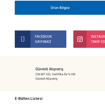
Ürün Bilgisi
Bu ürünün fiyat bilgisi, resim, ürün açıklamalarında ve diğer ko
Görüş ve önerileriniz için teşekkür ederiz.
FACEBOOK
INSTAG
SAYFAMIZ
TAKİP ED
Ürün resmi kalitesiz, bozuk veya görüntülenemiyor.
Ürün açıklamasında eksik bilgiler bulunuyor.
Ürün bilgilerinde hatalar bulunuyor.
Ürün fiyatı diğer sitelerden daha pahalı.
Güvenli Alışveriş
Bu ürüne benzer farklı alternatifler olmalı.
256 BIT SSL Sertifika İle %100
Güvenli Alışveriş
E-Bülten Listesi