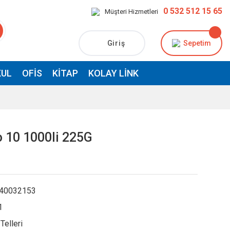
0 532 512 15 65
Müşteri Hizmetleri
Giriş
Sepetim
UL
OFIS
KITAP
KOLAY LINK
o 10 1000li 225G
40032153
1
Telleri