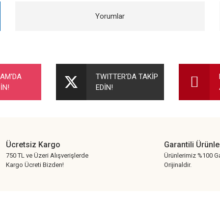
Yorumlar
nularda yetersiz gördüğünüz noktaları öneri formunu kullanarak tarafımıza ileteb
Bu ürüne ilk yorumu siz yapın!
RAM'DA
TWITTER'DA TAKİP
İN!
EDİN!
Yorum Yaz
Ücretsiz Kargo
Garantili Ürünle
750 TL ve Üzeri Alışverişlerde
Ürünlerimiz %100 Ga
Kargo Ücreti Bizden!
Orijinaldir.
Gönder