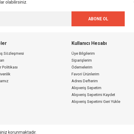
r olabilirsiniz.
ABONE OL
ler
Kullanıcı Hesabı
tış Sözleşmesi
Üye Bilgilerim
arı
Siparişlerim
r Politikası
Ödemelerim
üvenlik
Favori Ürünlerim
kamız
Adres Defterim
Alışveriş Sepetim
Alışveriş Sepetimi Kaydet
Alışveriş Sepetimi Geri Yükle
giniz korunmaktadır.