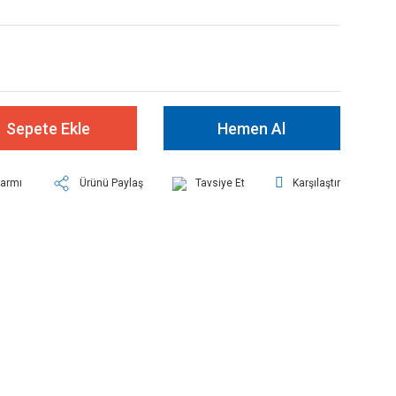
Sepete Ekle
Hemen Al
larmı
Ürünü Paylaş
Tavsiye Et
Karşılaştır