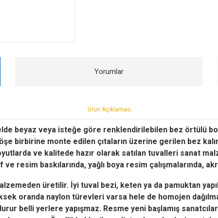
Yorumlar
Ürün Açıklamas
ı
lde beyaz veya isteğe göre renklendirilebilen bez örtülü boş
köşe birbirine monte edilen çıtaların üzerine gerilen bez kalı
 boyutlarda ve kalitede hazır olarak satılan tuvalleri sanat 
af ve resim baskılarında, yağlı boya resim çalışmalarında, akri
lzemeden üretilir. İyi tuval bezi, keten ya da pamuktan yapıl
üksek oranda naylon türevleri varsa hele de homojen dağıl
 durur belli yerlere yapışmaz. Resme yeni başlamış sanatcıla