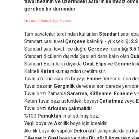
tuval bezinin ve üzerindeki astarın kalitesiz olm
gereken bir durumdur.
Devamını Okumak İçin Tıklayın
Tüm sanatcılar tarafından kullanlan
Standart
şasi ebat
Standart şasi tuval
Çerçeve
kalınlığı - yüksekliği
2.2
Standart şasi tuval içe doğru
Çerçeve
derinliği
3.5
Standart ölçülerin dışında Şasileri daha kalın olan
Dub
Standart Biçimlerin dışında
Oval
,
Elips
ve
Geometri
Kaliteli
Keten
kumaşından üretilmiştir.
Tuval üzerine sürülen boyayı
Emme
derecesi son der
Tuval bezinin
Gerginlik
derecesi son derece yerinde
Tuval bezi Zamanla
Sararma
,
Küflenme
,
Esneme
v
Keten Tuval bezi üstündeki boyayı
Çatlatmaz
veya
E
Tuval bezi
Arkadan çakmalıdır.
%100
Pamuktan
imal edilmiş bez.
Yağlı boya ve
Akrilik
boya için idealdir.
Akrilik boya ile yapılan
Dekoratif
çalışmalarda da kulla
Dilerseniz
Guaj
boya ve daha
Bir sürü boya
teknikler