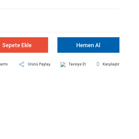
Sepete Ekle
Hemen Al
larmı
Ürünü Paylaş
Tavsiye Et
Karşılaştır