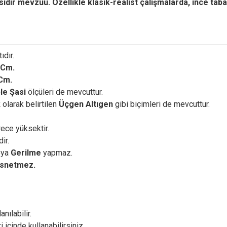
asıdır mevzuu. Özellikle klasik-realist çalışmalarda, ince ta
ıdır.
 Cm.
 Cm.
le Şasi
ölçüleri de mevcuttur.
k
olarak belirtilen
Üçgen Altıgen
gibi biçimleri de mevcuttur.
ece yüksektir.
dir.
eya
Gerilme
yapmaz.
snetmez.
nılabilir.
i içinde kullanabilirsiniz.