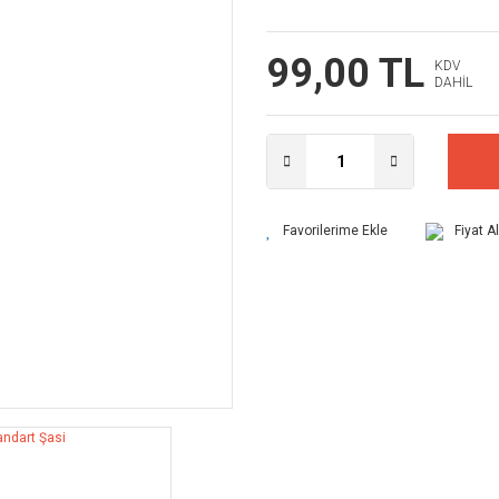
99,00 TL
KDV
DAHİL
Fiyat A