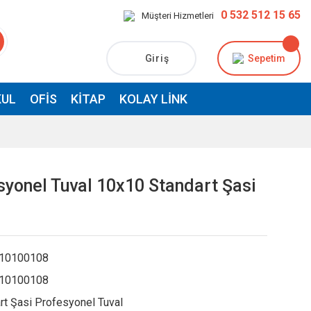
0 532 512 15 65
Müşteri Hizmetleri
Giriş
Sepetim
UL
OFIS
KITAP
KOLAY LINK
syonel Tuval 10x10 Standart Şasi
10100108
10100108
rt Şasi Profesyonel Tuval