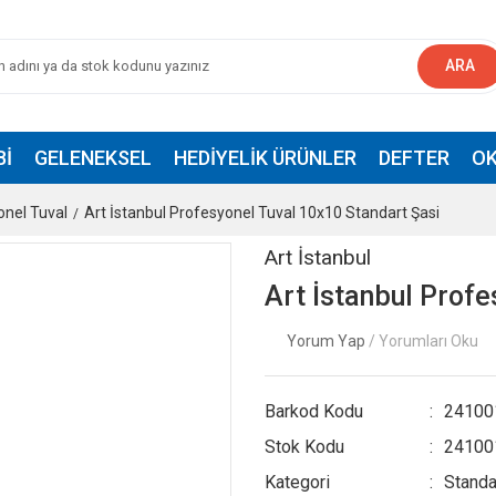
ARA
BI
GELENEKSEL
HEDIYELIK ÜRÜNLER
DEFTER
OK
onel Tuval
Art İstanbul Profesyonel Tuval 10x10 Standart Şasi
Art İstanbul
Art İstanbul Profe
Yorum Yap
/ Yorumları Oku
Barkod Kodu
24100
Stok Kodu
24100
Kategori
Standa